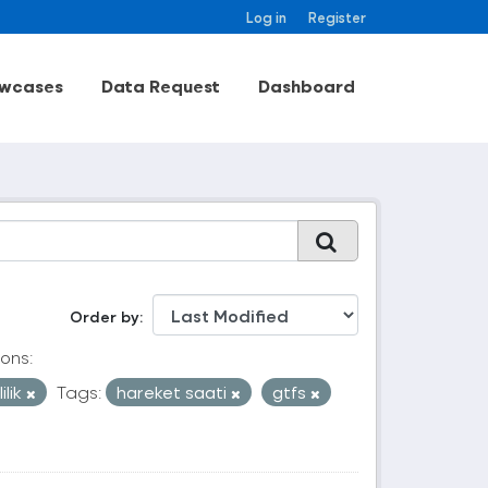
Log in
Register
wcases
Data Request
Dashboard
Order by
ons:
ilik
Tags:
hareket saati
gtfs