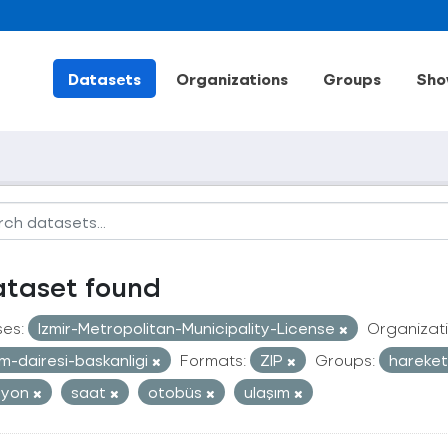
Datasets
Organizations
Groups
Sho
ataset found
ses:
Izmir-Metropolitan-Municipality-License
Organizati
im-dairesi-baskanligi
Formats:
ZIP
Groups:
hareketl
syon
saat
otobüs
ulaşım