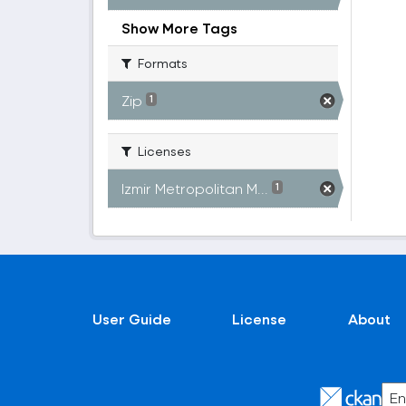
Show More Tags
Formats
Zip
1
Licenses
Izmir Metropolitan M...
1
User Guide
License
About