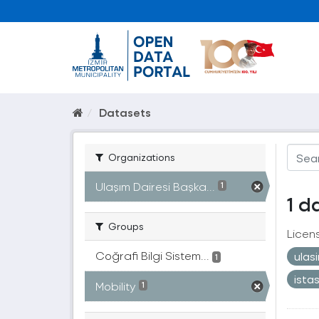
Datasets
Organizations
Ulaşım Dairesi Başka...
1
1 d
Groups
Licen
Coğrafi Bilgi Sistem...
ulas
1
ista
Mobility
1