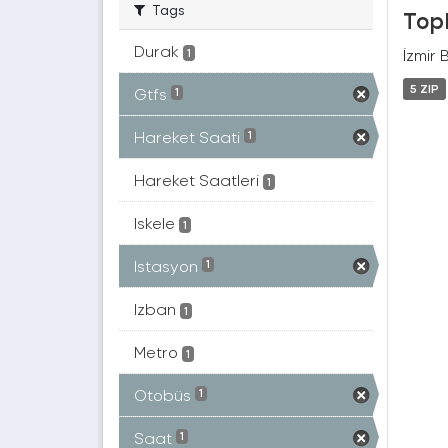
Tags
Topl
Durak
İzmir 
1
5 ZIP
Gtfs
1
Hareket Saati
1
Hareket Saatleri
1
Iskele
1
Istasyon
1
Izban
1
Metro
1
Otobüs
1
Saat
1