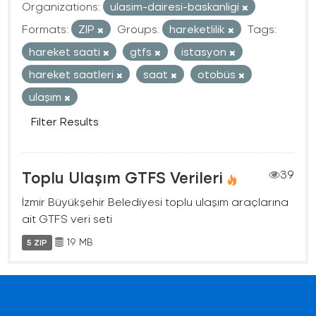
Organizations:
ulasim-dairesi-baskanligi
Formats:
ZIP
Groups:
hareketlilik
Tags:
hareket saati
gtfs
istasyon
hareket saatleri
saat
otobüs
ulaşım
Filter Results
Toplu Ulaşım GTFS Verileri
39
İzmir Büyükşehir Belediyesi toplu ulaşım araçlarına
ait GTFS veri seti
19 MB
5 ZIP