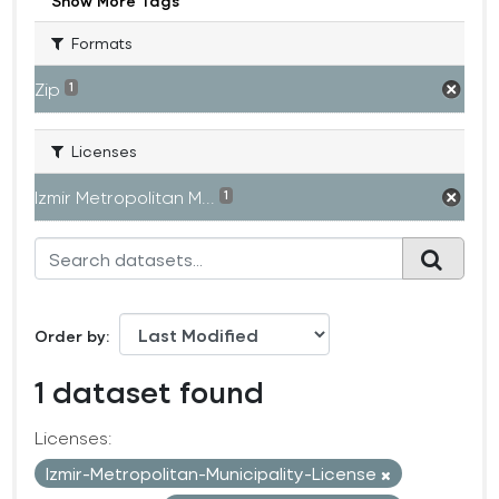
Show More Tags
Formats
Zip
1
Licenses
Izmir Metropolitan M...
1
Order by
1 dataset found
Licenses:
Izmir-Metropolitan-Municipality-License