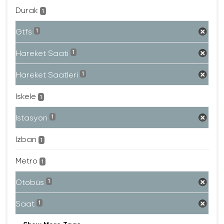
Durak
1
Gtfs
1
Hareket Saati
1
Hareket Saatleri
1
Iskele
1
Istasyon
1
Izban
1
Metro
1
Otobüs
1
Saat
1