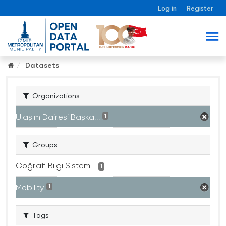
Log in
Register
Datasets
Organizations
Ulaşım Dairesi Başka...
1
Groups
Coğrafi Bilgi Sistem...
1
Mobility
1
Tags