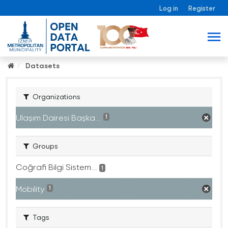
Log in
Register
Datasets
Organizations
Ulaşım Dairesi Başka...
1
Groups
Coğrafi Bilgi Sistem...
1
Mobility
1
Tags