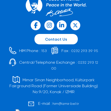
Contact Us
HIM Phone :
Fax :
153
0232 293 39 95
Central/Telephone Exchange :
0232 293 12
00
Mimar Sinan Neighborhood, Kültürpark
Fairground Road (Former Universiade Building)
No:9/20, Konak / İZMİR
E-mail :
him@izmir.bel.tr