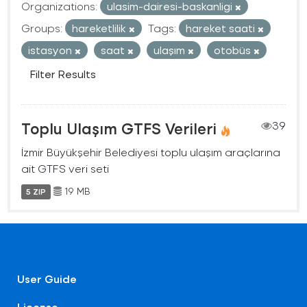
Organizations:
ulasim-dairesi-baskanligi
Groups:
hareketlilik
Tags:
hareket saati
istasyon
saat
ulaşım
otobüs
Filter Results
Toplu Ulaşım GTFS Verileri
39
İzmir Büyükşehir Belediyesi toplu ulaşım araçlarına
ait GTFS veri seti
19 MB
5 ZIP
User Guide
License