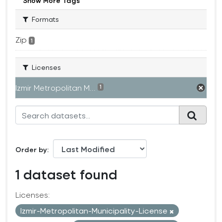
Show More Tags
Formats
Zip
1
Licenses
Izmir Metropolitan M...
1
Order by
1 dataset found
Licenses:
Izmir-Metropolitan-Municipality-License