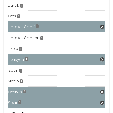
Durak
1
Gtfs
1
Hareket Saati
1
Hareket Saatleri
1
Iskele
1
Istasyon
1
Izban
1
Metro
1
Otobüs
1
Saat
1