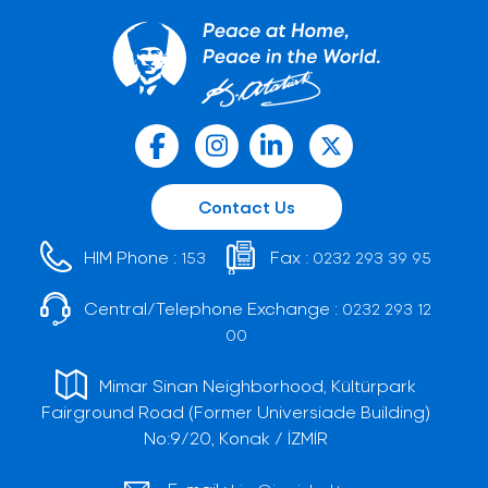
Contact Us
HIM Phone :
Fax :
153
0232 293 39 95
Central/Telephone Exchange :
0232 293 12
00
Mimar Sinan Neighborhood, Kültürpark
Fairground Road (Former Universiade Building)
No:9/20, Konak / İZMİR