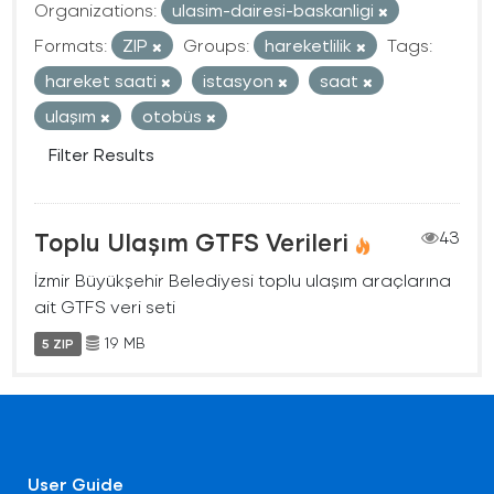
Organizations:
ulasim-dairesi-baskanligi
Formats:
ZIP
Groups:
hareketlilik
Tags:
hareket saati
istasyon
saat
ulaşım
otobüs
Filter Results
Toplu Ulaşım GTFS Verileri
43
İzmir Büyükşehir Belediyesi toplu ulaşım araçlarına
ait GTFS veri seti
19 MB
5 ZIP
User Guide