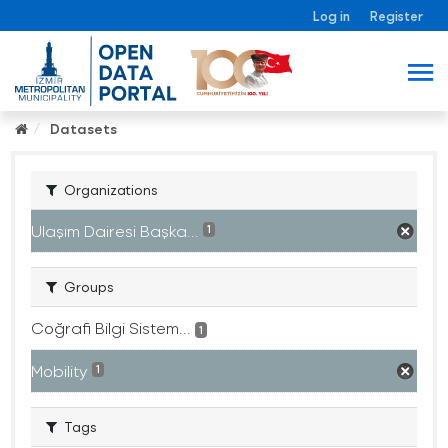
Log in
Register
Datasets
Organizations
Ulaşım Dairesi Başka...
1
Groups
Coğrafi Bilgi Sistem...
1
Mobility
1
Tags