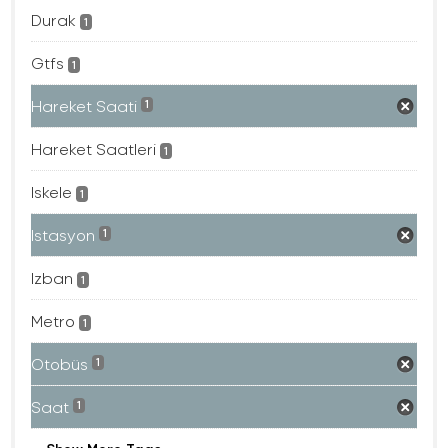
Durak
1
Gtfs
1
Hareket Saati
1
Hareket Saatleri
1
Iskele
1
Istasyon
1
Izban
1
Metro
1
Otobüs
1
Saat
1