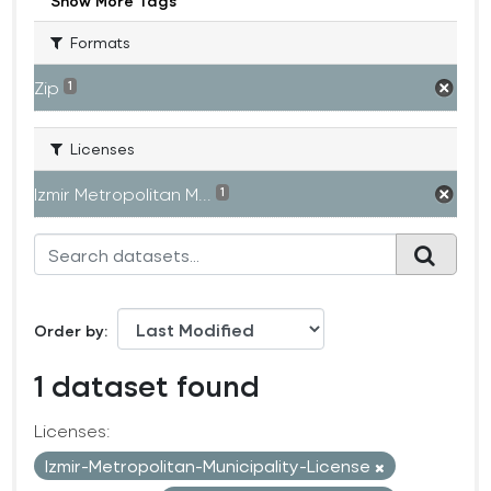
Show More Tags
Formats
Zip
1
Licenses
Izmir Metropolitan M...
1
Order by
1 dataset found
Licenses:
Izmir-Metropolitan-Municipality-License