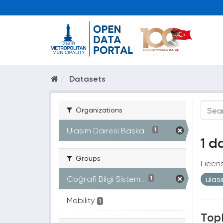
Datasets
Organizations
Ulaşım Dairesi Başka...
1
1 d
Groups
Licen
Coğrafi Bilgi Sistem...
ulas
1
Mobility
1
Topl