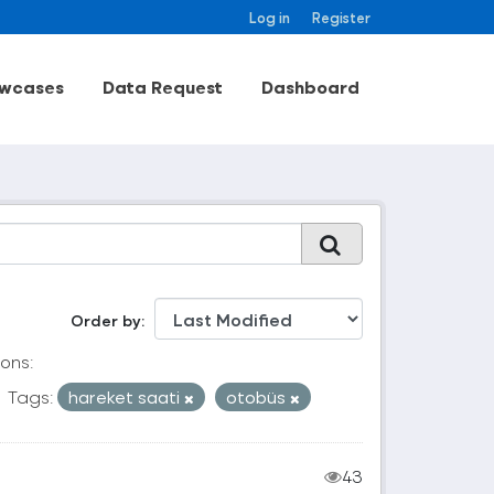
Log in
Register
wcases
Data Request
Dashboard
Order by
ons:
Tags:
hareket saati
otobüs
43