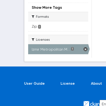
Show More Tags
Formats
Zip
1
Licenses
Izmir Metropolitan M...
1
User Guide
License
About