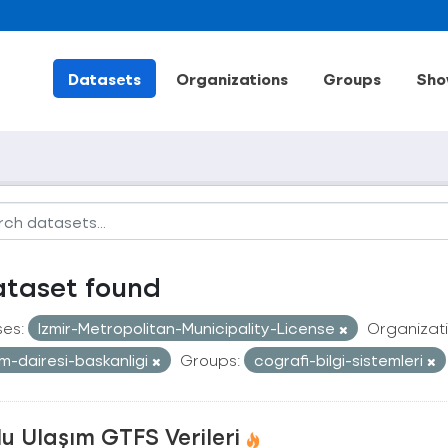
Datasets
Organizations
Groups
Sho
ataset found
ses:
Izmir-Metropolitan-Municipality-License
Organizati
im-dairesi-baskanligi
Groups:
cografi-bilgi-sistemleri
u Ulaşım GTFS Verileri