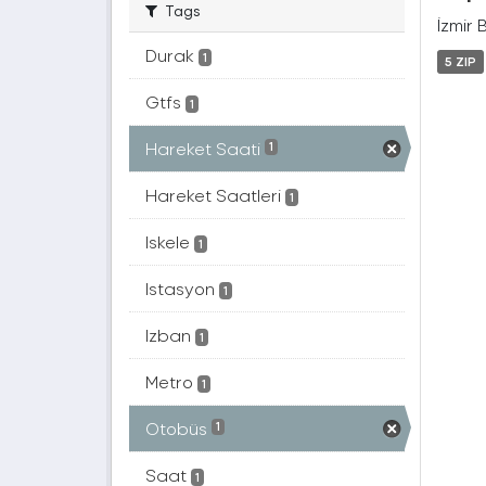
Tags
İzmir 
Durak
1
5 ZIP
Gtfs
1
Hareket Saati
1
Hareket Saatleri
1
Iskele
1
Istasyon
1
Izban
1
Metro
1
Otobüs
1
Saat
1