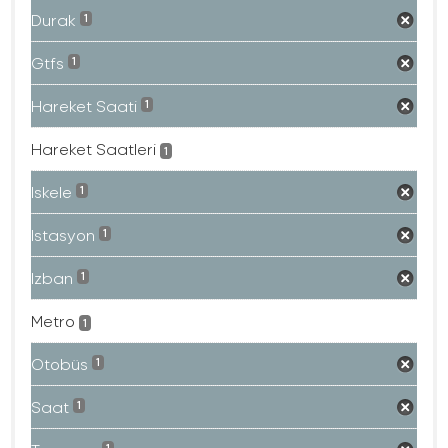
Durak
1
Gtfs
1
Hareket Saati
1
Hareket Saatleri
1
Iskele
1
Istasyon
1
Izban
1
Metro
1
Otobüs
1
Saat
1