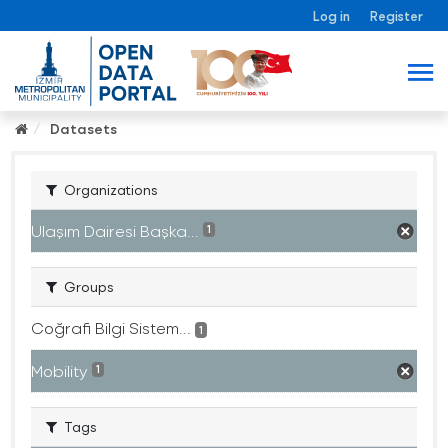
Log in
Register
Datasets
Organizations
Ulaşım Dairesi Başka...
1
Groups
Coğrafi Bilgi Sistem...
1
Mobility
1
Tags