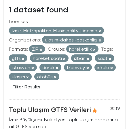
1 dataset found
Licenses:
Izmir-Metropolitan-Municipality-License
Organizations:
ulasim-dairesi-baskanligi
Formats:
ZIP
Groups:
hareketlilik
Tags:
gtfs
hareket saati
izban
saat
istasyon
durak
tramvay
iskele
ulaşım
otobüs
Filter Results
Toplu Ulaşım GTFS Verileri
39
İzmir Büyükşehir Belediyesi toplu ulaşım araçlarına
ait GTFS veri seti