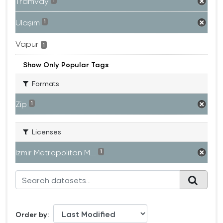
Tramvay
1
Ulaşım
1
Vapur
1
Show Only Popular Tags
Formats
Zip
1
Licenses
Izmir Metropolitan M...
1
Order by