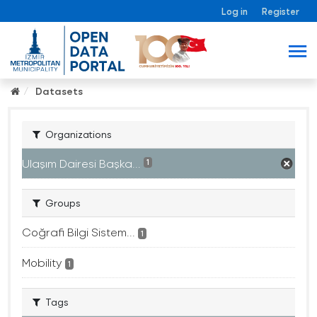
Log in
Register
Datasets
Organizations
Ulaşım Dairesi Başka...
1
Groups
Coğrafi Bilgi Sistem...
1
Mobility
1
Tags