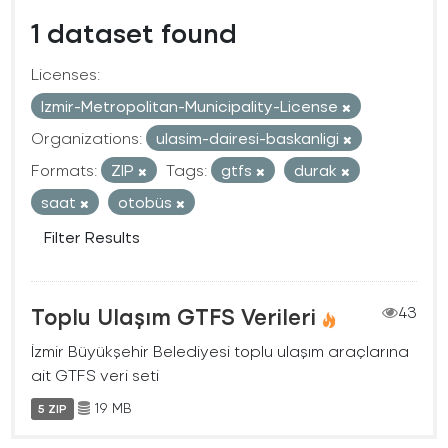
1 dataset found
Licenses:
Izmir-Metropolitan-Municipality-License
Organizations:
ulasim-dairesi-baskanligi
Formats:
ZIP
Tags:
gtfs
durak
saat
otobüs
Filter Results
Toplu Ulaşım GTFS Verileri
43
İzmir Büyükşehir Belediyesi toplu ulaşım araçlarına
ait GTFS veri seti
19 MB
5 ZIP