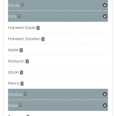
Durak
1
Gtfs
1
Hareket Saati
1
Hareket Saatleri
1
Iskele
1
Istasyon
1
Izban
1
Metro
1
Otobüs
1
Saat
1