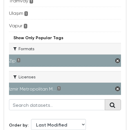
Tramvay
1
Ulaşım
1
Vapur
1
Show Only Popular Tags
Formats
Zip
1
Licenses
Izmir Metropolitan M...
1
Order by