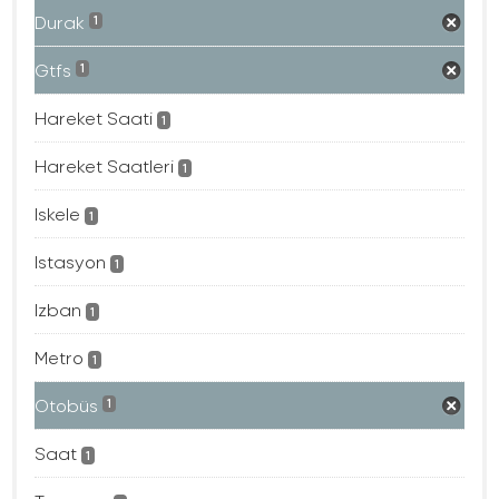
Durak
1
Gtfs
1
Hareket Saati
1
Hareket Saatleri
1
Iskele
1
Istasyon
1
Izban
1
Metro
1
Otobüs
1
Saat
1