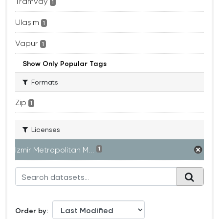
Tramvay
1
Ulaşım
1
Vapur
1
Show Only Popular Tags
Formats
Zip
1
Licenses
Izmir Metropolitan M...
1
Order by