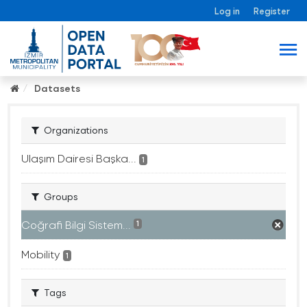
Log in
Register
Datasets
Organizations
Ulaşım Dairesi Başka...
1
Groups
Coğrafi Bilgi Sistem...
1
Mobility
1
Tags