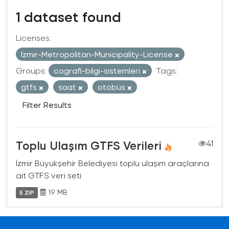
1 dataset found
Licenses:
Izmir-Metropolitan-Municipality-License
Groups:
cografi-bilgi-sistemleri
Tags:
gtfs
saat
otobüs
Filter Results
Toplu Ulaşım GTFS Verileri
41
İzmir Büyükşehir Belediyesi toplu ulaşım araçlarına
ait GTFS veri seti
19 MB
5 ZIP