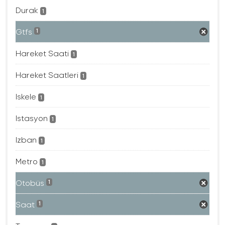
Durak
1
Gtfs
1
Hareket Saati
1
Hareket Saatleri
1
Iskele
1
Istasyon
1
Izban
1
Metro
1
Otobüs
1
Saat
1