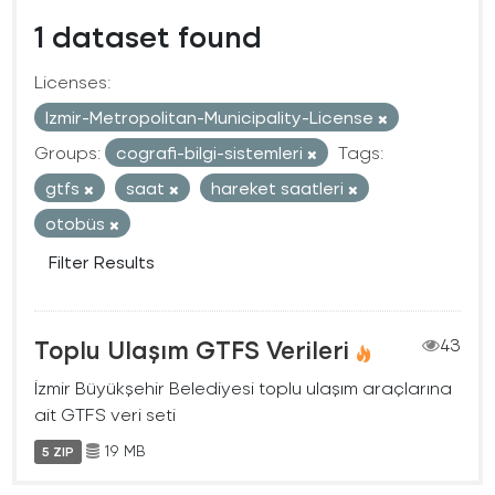
1 dataset found
Licenses:
Izmir-Metropolitan-Municipality-License
Groups:
cografi-bilgi-sistemleri
Tags:
gtfs
saat
hareket saatleri
otobüs
Filter Results
Toplu Ulaşım GTFS Verileri
43
İzmir Büyükşehir Belediyesi toplu ulaşım araçlarına
ait GTFS veri seti
19 MB
5 ZIP