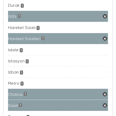
Durak
1
Gtfs
1
Hareket Saati
1
Hareket Saatleri
1
Iskele
1
Istasyon
1
Izban
1
Metro
1
Otobüs
1
Saat
1