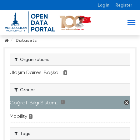
Log in
Register
Datasets
Organizations
Ulaşım Dairesi Başka...
1
Groups
Coğrafi Bilgi Sistem...
1
Mobility
1
Tags