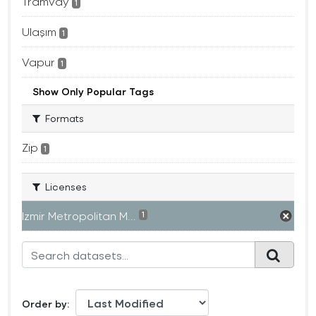
Tramvay
1
Ulaşım
1
Vapur
1
Show Only Popular Tags
Formats
Zip
1
Licenses
Izmir Metropolitan M...
1
Order by