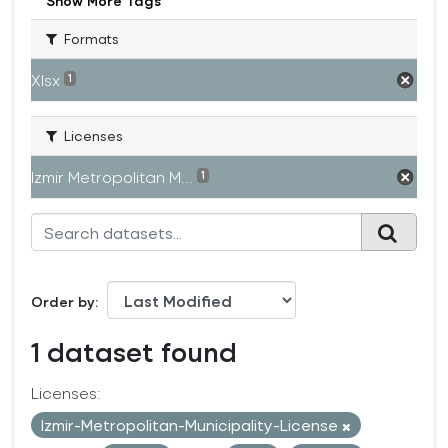
Show More Tags
Formats
Xlsx
1
Licenses
Izmir Metropolitan M...
1
Order by
1 dataset found
Licenses:
Izmir-Metropolitan-Municipality-License