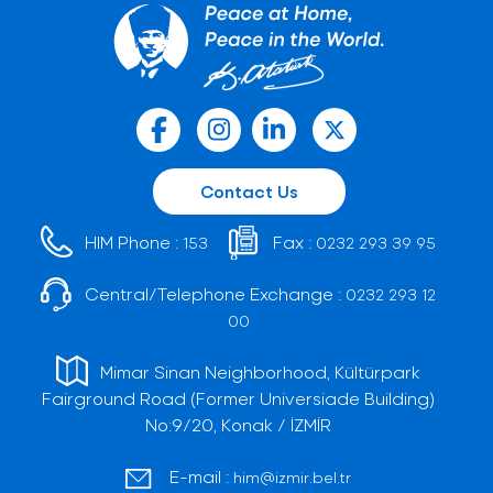
Contact Us
HIM Phone :
Fax :
153
0232 293 39 95
Central/Telephone Exchange :
0232 293 12
00
Mimar Sinan Neighborhood, Kültürpark
Fairground Road (Former Universiade Building)
No:9/20, Konak / İZMİR
E-mail :
him@izmir.bel.tr