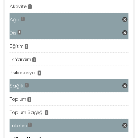
Aktivite
1
Ağız
1
Diş
1
Eğitim
1
Ilk Yardım
1
Psikososyal
1
Sağlık
1
Toplum
1
Toplum Sağlığı
1
Tüketim
1