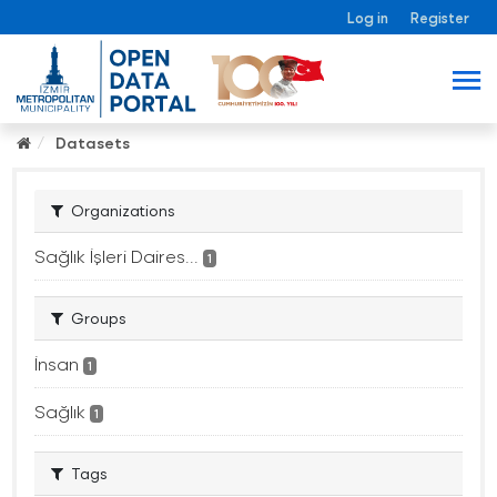
Log in
Register
Datasets
Organizations
Sağlık İşleri Daires...
1
Groups
İnsan
1
Sağlık
1
Tags