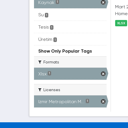
Kaynak
1
Mart 2
Homer
Su
1
XLSX
Tesis
1
Üretim
1
Show Only Popular Tags
Formats
Xlsx
1
Licenses
Izmir Metropolitan M...
1