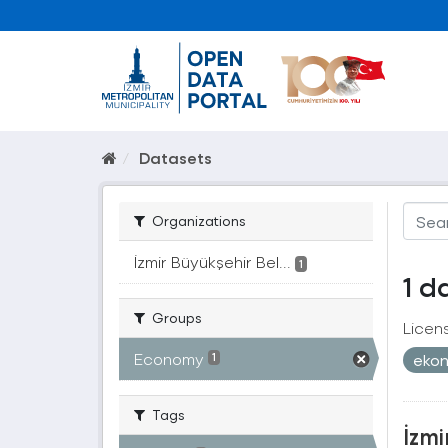
Datasets
Organizations
İzmir Büyükşehir Bel...
1
1 d
Groups
Licen
Economy
eko
1
Tags
İzmi