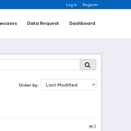
Log in
Register
wcases
Data Request
Dashboard
Order by
3