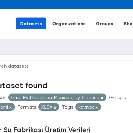
Datasets
Organizations
Groups
Sho
ataset found
ses:
Izmir-Metropolitan-Municipality-License
Groups:
nomi
Formats:
XLSX
Tags:
kaynak
r Su Fabrikası Üretim Verileri