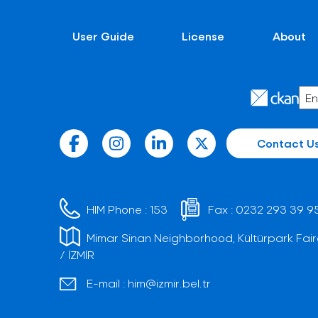
User Guide
License
About
Contact U
HIM Phone :
153
Fax :
0232 293 39 9
Mimar Sinan Neighborhood, Kültürpark Fair
/ İZMİR
E-mail :
him@izmir.bel.tr