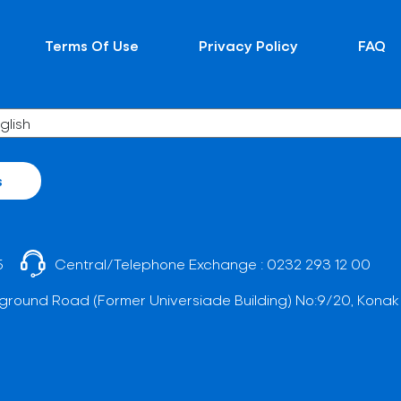
Terms Of Use
Privacy Policy
FAQ
s
5
Central/Telephone Exchange :
0232 293 12 00
ground Road (Former Universiade Building) No:9/20, Konak