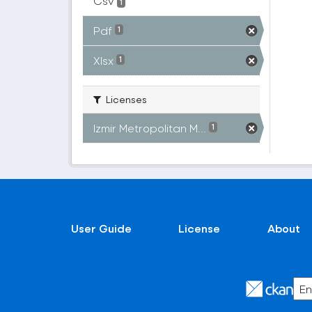
Csv
1
Pdf
1
Xlsx
1
Licenses
Izmir Metropolitan M...
1
User Guide
License
About