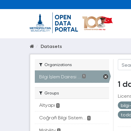
Datasets
Organizations
Bilgi İşlem Dairesi ...
1
1 d
Groups
Licen
Altyapı
bilg
1
tcd
Coğrafi Bilgi Sistem...
1
Mobility
1