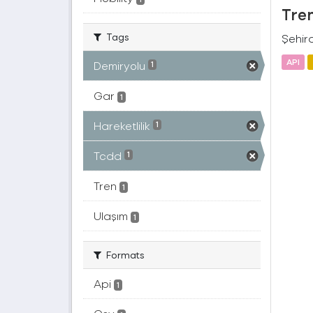
Tren
Tags
Şehird
API
Demiryolu
1
Gar
1
Hareketlilik
1
Tcdd
1
Tren
1
Ulaşım
1
Formats
Api
1