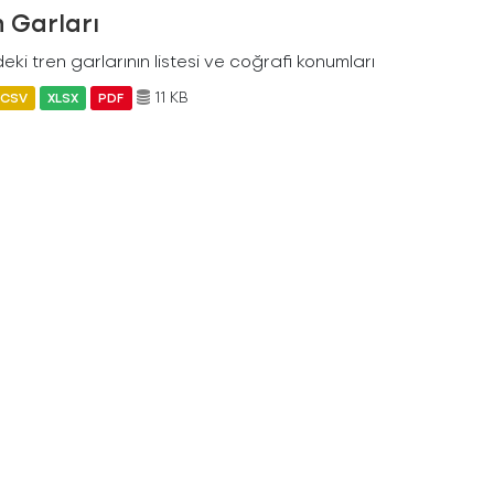
 Garları
eki tren garlarının listesi ve coğrafi konumları
11 KB
CSV
XLSX
PDF