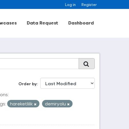
Log in
Register
wcases
Data Request
Dashboard
Order by
ons:
gs:
hareketlilik
demiryolu