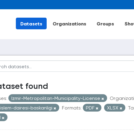
Datasets
Organizations
Groups
Sho
ataset found
ses:
Izmir-Metropolitan-Municipality-License
Organizati
i-islem-dairesi-baskanligi
Formats:
PDF
XLSX
Ta
d