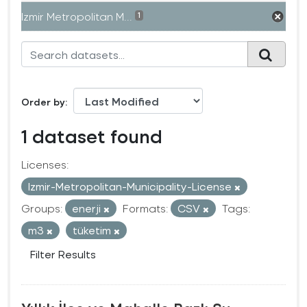
Izmir Metropolitan M...
1
Order by
1 dataset found
Licenses:
Izmir-Metropolitan-Municipality-License
Groups:
enerji
Formats:
CSV
Tags:
m3
tüketim
Filter Results