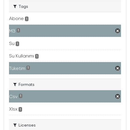
Tags
Abone
1
M3
1
Su
1
Su Kullanımı
1
Tüketim
1
Formats
Csv
1
Xlsx
1
Licenses