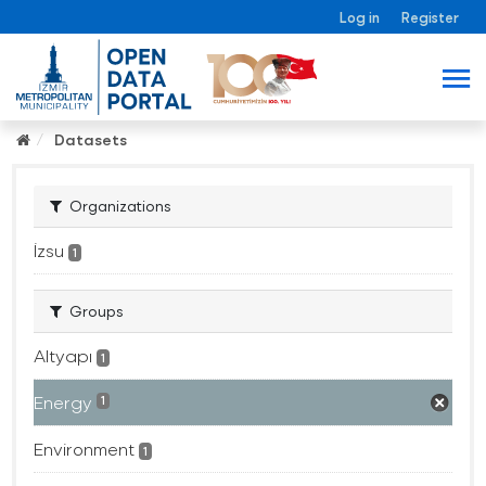
Log in
Register
Datasets
Organizations
İzsu
1
Groups
Altyapı
1
Energy
1
Environment
1