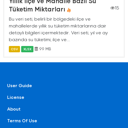
Yıllık İlçe ve Mahalle Bazlı Su
Tüketim Miktarları
15
Bu veri seti, belirli bir bölgedeki ilçe ve
mahallelerde yıllık su tüketim miktarlarına dair
detaylı bilgileri içermektedir. Veri seti, yıl ve ay
bazında su tüketimi, ilçe ve...
99 MB
CSV
XLSX
User Guide
License
About
Terms Of Use