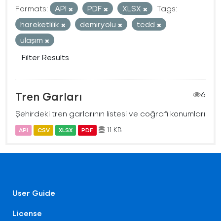
Formats:
API
PDF
XLSX
Tags:
hareketlilik
demiryolu
tcdd
ulaşım
Filter Results
Tren Garları
6
Şehirdeki tren garlarının listesi ve coğrafi konumları
11 KB
API
CSV
XLSX
PDF
User Guide
License