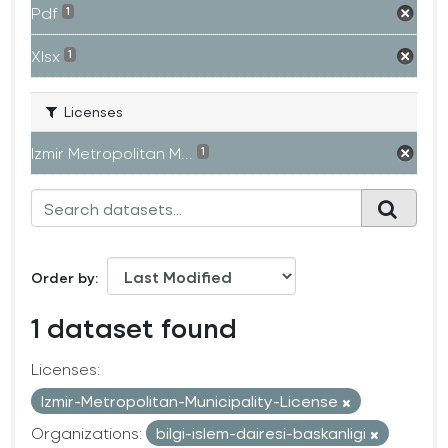
Pdf
1
Xlsx
1
Licenses
Izmir Metropolitan M...
1
Order by
1 dataset found
Licenses:
Izmir-Metropolitan-Municipality-License
Organizations:
bilgi-islem-dairesi-baskanligi