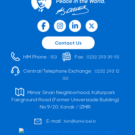
Contact Us
HIM Phone :
Fax :
153
0232 293 39 95
Central/Telephone Exchange :
0232 293 12
00
Mimar Sinan Neighborhood, Kültürpark
Fairground Road (Former Universiade Building)
No:9/20, Konak / İZMİR
E-mail :
him@izmir.bel.tr