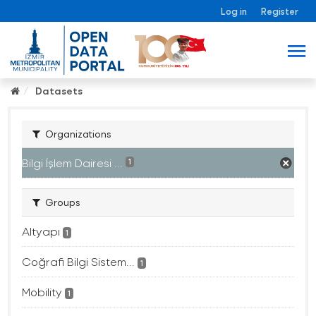
Log in
Register
Datasets
Organizations
Bilgi İşlem Dairesi ...
1
Groups
Altyapı
1
Coğrafi Bilgi Sistem...
1
Mobility
1