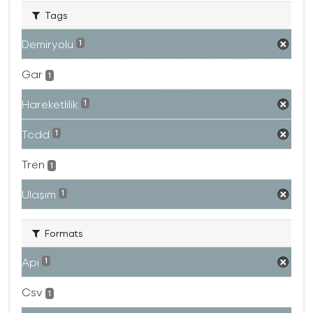
Tags
Demiryolu
1
Gar
1
Hareketlilik
1
Tcdd
1
Tren
1
Ulaşım
1
Formats
Api
1
Csv
1