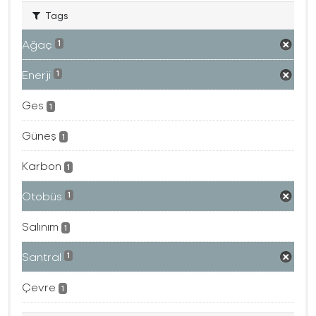
Tags
Ağaç
1
Enerji
1
Ges
1
Güneş
1
Karbon
1
Otobüs
1
Salınım
1
Santral
1
Çevre
1