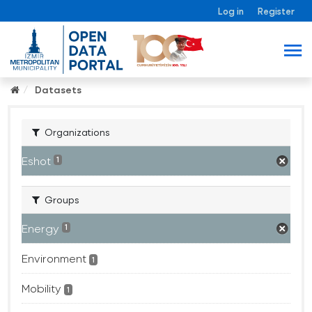
Log in
Register
Datasets
Organizations
Eshot
1
Groups
Energy
1
Environment
1
Mobility
1