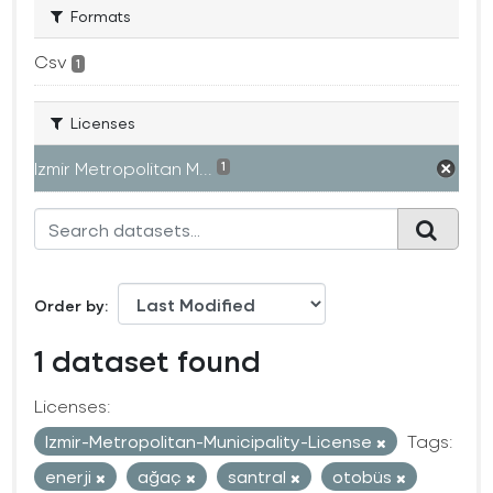
Formats
Csv
1
Licenses
Izmir Metropolitan M...
1
Order by
1 dataset found
Licenses:
Izmir-Metropolitan-Municipality-License
Tags:
enerji
ağaç
santral
otobüs