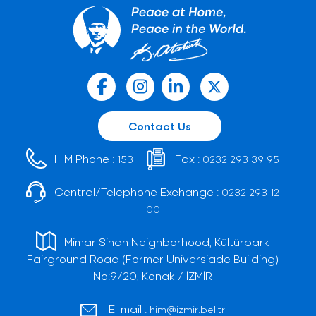
Contact Us
HIM Phone :
Fax :
153
0232 293 39 95
Central/Telephone Exchange :
0232 293 12
00
Mimar Sinan Neighborhood, Kültürpark
Fairground Road (Former Universiade Building)
No:9/20, Konak / İZMİR
E-mail :
him@izmir.bel.tr