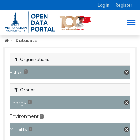
Log in
Register
Datasets
Organizations
Eshot
1
Groups
Energy
1
Environment
1
Mobility
1