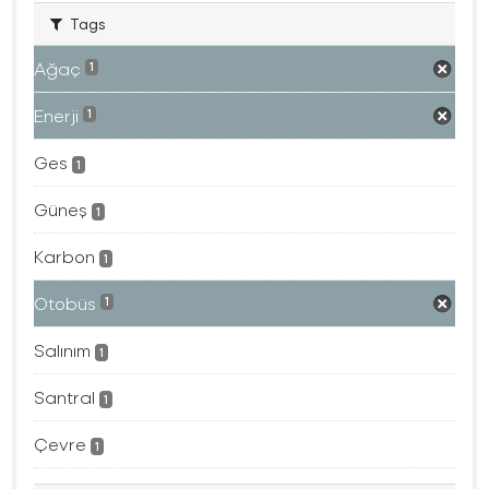
Tags
Ağaç
1
Enerji
1
Ges
1
Güneş
1
Karbon
1
Otobüs
1
Salınım
1
Santral
1
Çevre
1