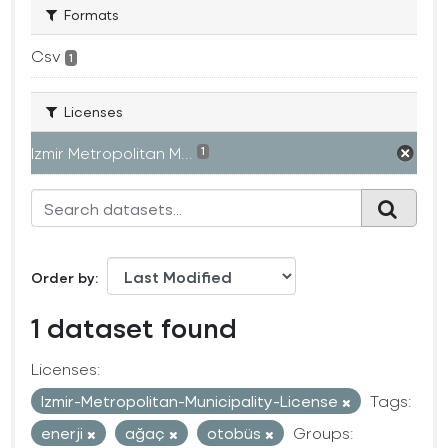
Formats
Csv
1
Licenses
Izmir Metropolitan M...
1
Order by
1 dataset found
Licenses:
Izmir-Metropolitan-Municipality-License
Tags:
enerji
ağaç
otobüs
Groups: