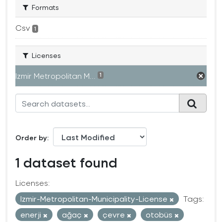
Formats
Csv
1
Licenses
Izmir Metropolitan M...
1
Order by
1 dataset found
Licenses:
Izmir-Metropolitan-Municipality-License
Tags:
enerji
ağaç
çevre
otobüs