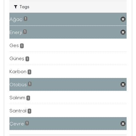
Tags
Ağaç
1
Enerji
1
Ges
1
Güneş
1
Karbon
1
Otobüs
1
Salınım
1
Santral
1
Çevre
1