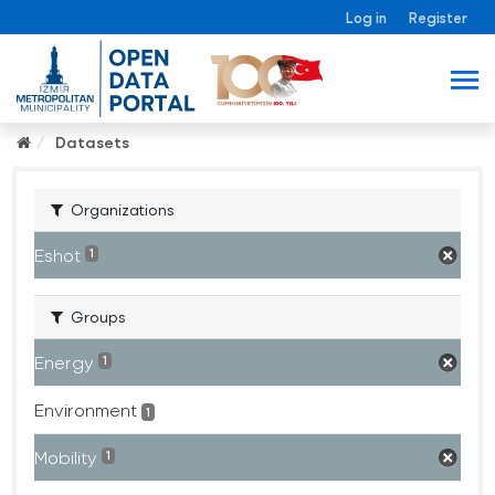
Log in
Register
Datasets
Organizations
Eshot
1
Groups
Energy
1
Environment
1
Mobility
1