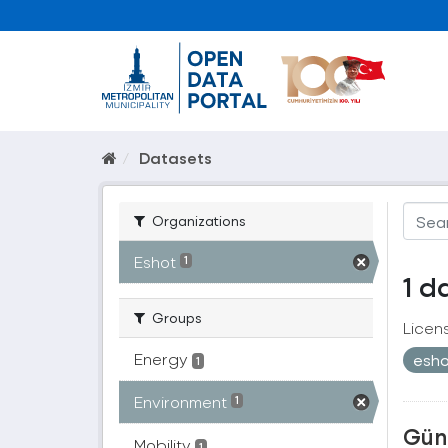
Datasets
Organizations
Eshot
1
1 d
Groups
Licen
Energy
esh
1
Environment
1
Güne
Mobility
1