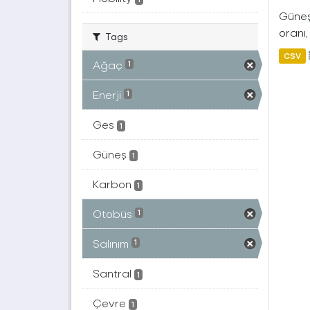
Güneş 
oranı,
Tags
CSV
Ağaç
1
Enerji
1
Ges
1
Güneş
1
Karbon
1
Otobüs
1
Salınım
1
Santral
1
Çevre
1