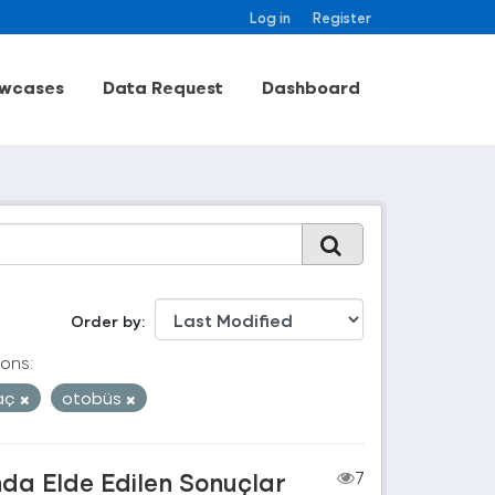
Log in
Register
wcases
Data Request
Dashboard
Order by
ons:
aç
otobüs
nda Elde Edilen Sonuçlar
7