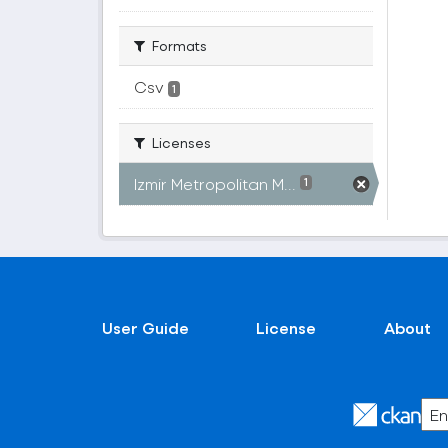
Formats
Csv
1
Licenses
Izmir Metropolitan M...
1
User Guide
License
About