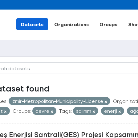
Datasets
Organizations
Groups
Sho
ataset found
ses:
Izmir-Metropolitan-Municipality-License
Organizati
ot
Groups:
cevre
Tags:
salınım
enerji
ağ
ş Enerjisi Santrali(GES) Projesi Kapsamı