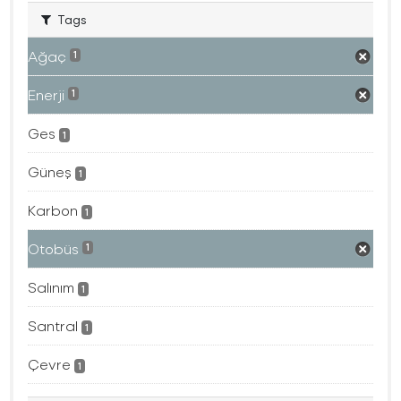
Tags
Ağaç
1
Enerji
1
Ges
1
Güneş
1
Karbon
1
Otobüs
1
Salınım
1
Santral
1
Çevre
1