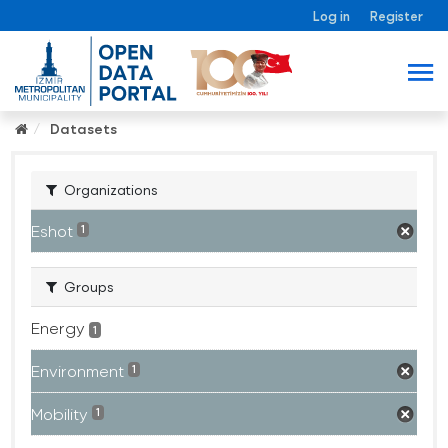
Log in
Register
Datasets
Organizations
Eshot
1
Groups
Energy
1
Environment
1
Mobility
1