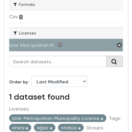
Formats
Csv
1
Licenses
Izmir Metropolitan M...
1
Order by
1 dataset found
Licenses:
Izmir-Metropolitan-Municipality-License
Tags:
enerji
ağaç
otobüs
Groups: