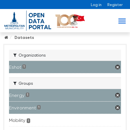
Log in
Register
Datasets
Organizations
Eshot
1
Groups
Energy
1
Environment
1
Mobility
1