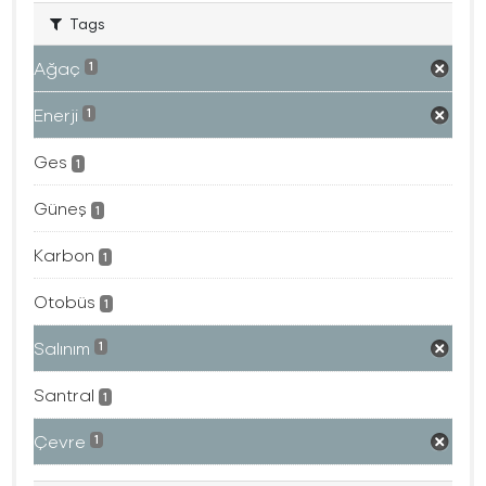
Tags
Ağaç
1
Enerji
1
Ges
1
Güneş
1
Karbon
1
Otobüs
1
Salınım
1
Santral
1
Çevre
1