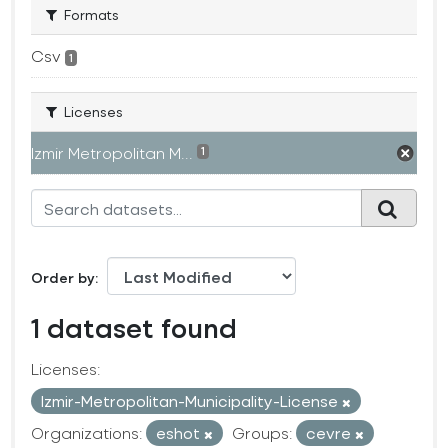
Formats
Csv
1
Licenses
Izmir Metropolitan M...
1
Order by
1 dataset found
Licenses:
Izmir-Metropolitan-Municipality-License
Organizations:
eshot
Groups:
cevre