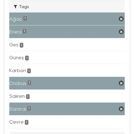
Tags
Ağaç
1
Enerji
1
Ges
1
Güneş
1
Karbon
1
Otobüs
1
Salınım
1
Santral
1
Çevre
1