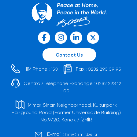
Contact Us
HIM Phone :
Fax :
153
0232 293 39 95
Central/Telephone Exchange :
0232 293 12
00
Mimar Sinan Neighborhood, Kültürpark
Fairground Road (Former Universiade Building)
No:9/20, Konak / İZMİR
E-mail :
him@izmir.bel.tr