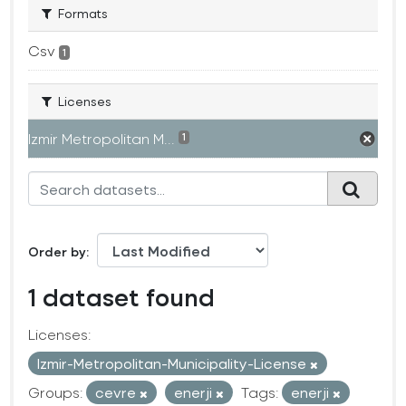
Formats
Csv
1
Licenses
Izmir Metropolitan M...
1
Order by
1 dataset found
Licenses:
Izmir-Metropolitan-Municipality-License
Groups:
cevre
enerji
Tags:
enerji