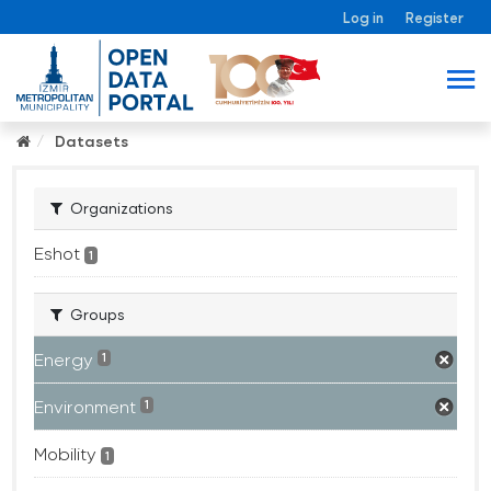
Log in
Register
Datasets
Organizations
Eshot
1
Groups
Energy
1
Environment
1
Mobility
1