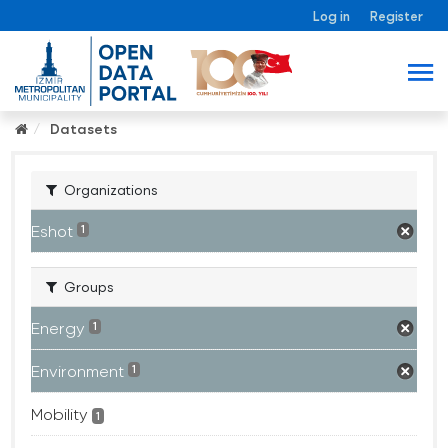
Log in
Register
Datasets
Organizations
Eshot
1
Groups
Energy
1
Environment
1
Mobility
1