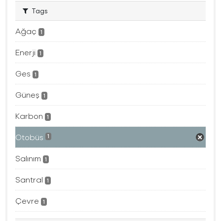
Tags
Ağaç
1
Enerji
1
Ges
1
Güneş
1
Karbon
1
Otobüs
1
Salınım
1
Santral
1
Çevre
1