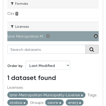
Formats
Csv
1
Licenses
Izmir Metropolitan M...
1
Order by
1 dataset found
Licenses:
Izmir-Metropolitan-Municipality-License
Tags:
otobüs
Groups:
cevre
enerji