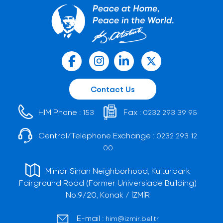
Contact Us
HIM Phone :
Fax :
153
0232 293 39 95
Central/Telephone Exchange :
0232 293 12
00
Mimar Sinan Neighborhood, Kültürpark
Fairground Road (Former Universiade Building)
No:9/20, Konak / İZMİR
E-mail :
him@izmir.bel.tr