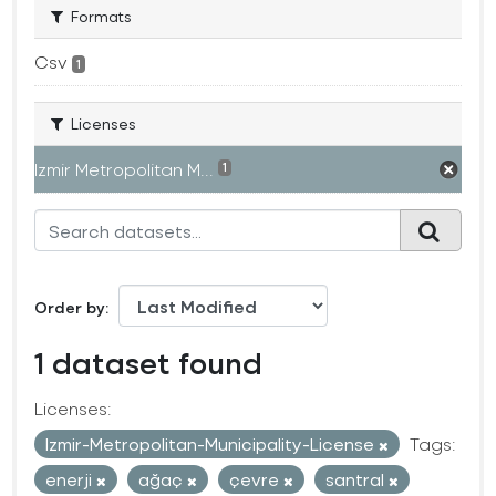
Formats
Csv
1
Licenses
Izmir Metropolitan M...
1
Order by
1 dataset found
Licenses:
Izmir-Metropolitan-Municipality-License
Tags:
enerji
ağaç
çevre
santral