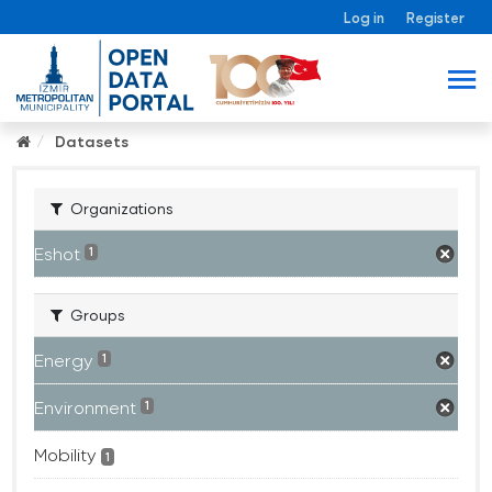
Log in
Register
Datasets
Organizations
Eshot
1
Groups
Energy
1
Environment
1
Mobility
1