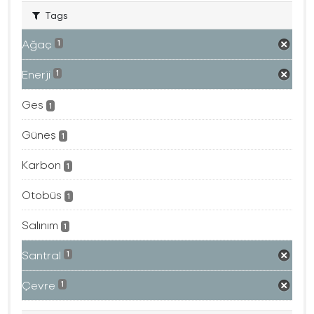
Tags
Ağaç
1
Enerji
1
Ges
1
Güneş
1
Karbon
1
Otobüs
1
Salınım
1
Santral
1
Çevre
1