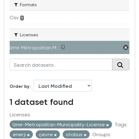
Formats
Csv
1
Licenses
Izmir Metropolitan M...
1
Order by
1 dataset found
Licenses:
Izmir-Metropolitan-Municipality-License
Tags:
enerji
çevre
otobüs
Groups: