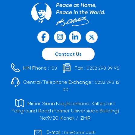
Contact Us
HIM Phone :
Fax :
153
0232 293 39 95
Central/Telephone Exchange :
0232 293 12
00
Mimar Sinan Neighborhood, Kültürpark
Fairground Road (Former Universiade Building)
No:9/20, Konak / İZMİR
E-mail :
him@izmir.bel.tr