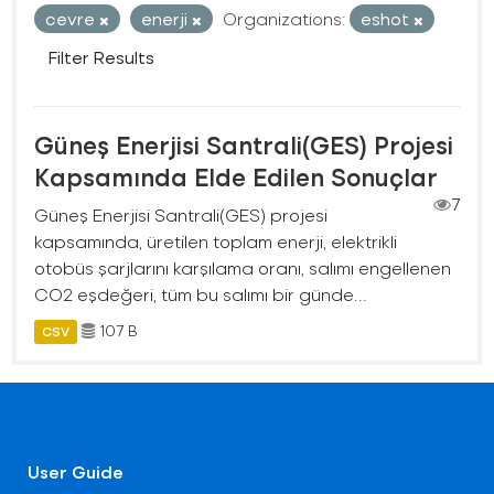
cevre
enerji
Organizations:
eshot
Filter Results
Güneş Enerjisi Santrali(GES) Projesi
Kapsamında Elde Edilen Sonuçlar
7
Güneş Enerjisi Santrali(GES) projesi
kapsamında, üretilen toplam enerji, elektrikli
otobüs şarjlarını karşılama oranı, salımı engellenen
CO2 eşdeğeri, tüm bu salımı bir günde...
107 B
CSV
User Guide