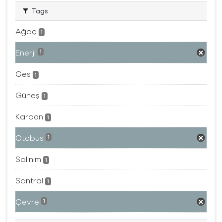
Tags
Ağaç
1
Enerji
1
Ges
1
Güneş
1
Karbon
1
Otobüs
1
Salınım
1
Santral
1
Çevre
1