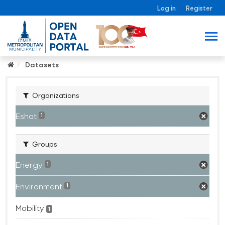
Log in
Register
Datasets
Organizations
Eshot
1
Groups
Energy
1
Environment
1
Mobility
1