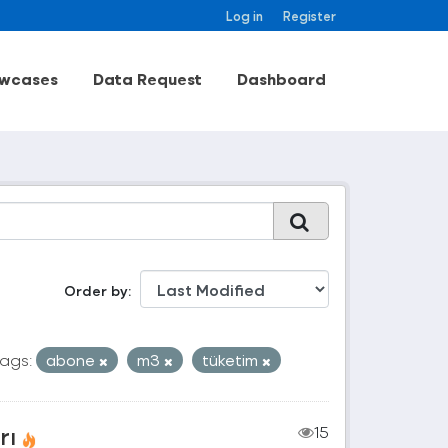
Log in
Register
wcases
Data Request
Dashboard
Order by
ags:
abone
m3
tüketim
rı
15