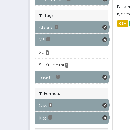
Bu ver
içerme
Tags
CSV
Abone
1
M3
1
Su
1
Su Kullanımı
1
Tüketim
1
Formats
Csv
1
Xlsx
1