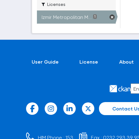
Licenses
Izmir Metropolitan M...
1
User Guide
License
About
Contact U
HIM Phone :
153
Fax :
0232 293 39 9