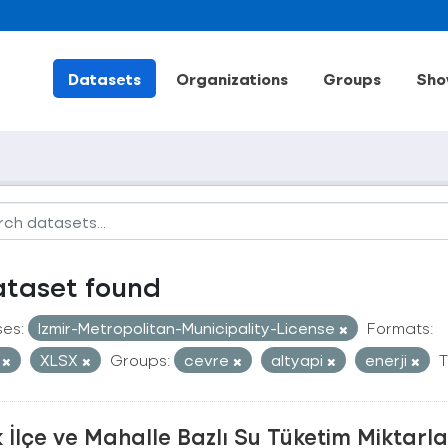
Datasets
Organizations
Groups
Sho
ataset found
ses:
Izmir-Metropolitan-Municipality-License
Formats:
V
XLSX
Groups:
cevre
altyapi
enerji
T
ık İlçe ve Mahalle Bazlı Su Tüketim Miktarla