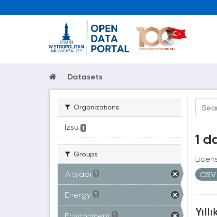
Datasets
Organizations
İzsu
1
1 d
Groups
Licen
Altyapı
CS
1
Energy
1
Yıll
Environment
1