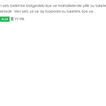
i seti, belirli bir bölgedeki ilçe ve mahallelerde yıllık su tüket
ktedir. Veri seti, yıl ve ay bazında su tüketimi, ilçe ve...
99 MB
XLSX