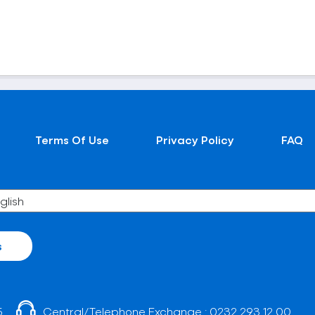
Terms Of Use
Privacy Policy
FAQ
s
5
Central/Telephone Exchange :
0232 293 12 00