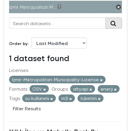
Izmir Metropolitan M...
1
Order by
1 dataset found
Licenses:
Izmir-Metropolitan-Municipality-License
Formats:
CSV
Groups:
altyapi
enerji
Tags:
su kullanımı
m3
tüketim
Filter Results