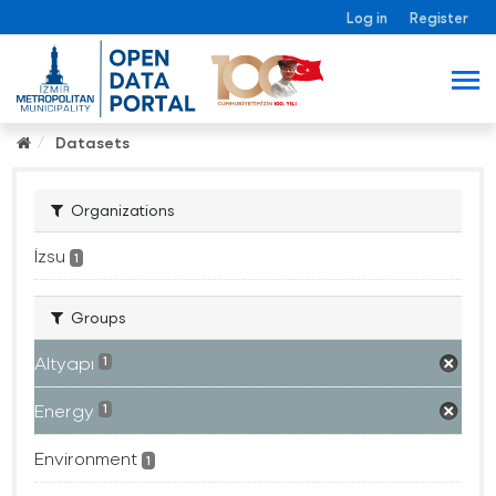
Log in
Register
Datasets
Organizations
İzsu
1
Groups
Altyapı
1
Energy
1
Environment
1