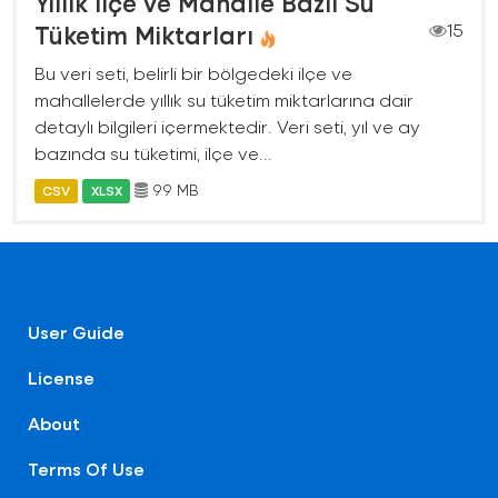
Yıllık İlçe ve Mahalle Bazlı Su
Tüketim Miktarları
15
Bu veri seti, belirli bir bölgedeki ilçe ve
mahallelerde yıllık su tüketim miktarlarına dair
detaylı bilgileri içermektedir. Veri seti, yıl ve ay
bazında su tüketimi, ilçe ve...
99 MB
CSV
XLSX
User Guide
License
About
Terms Of Use