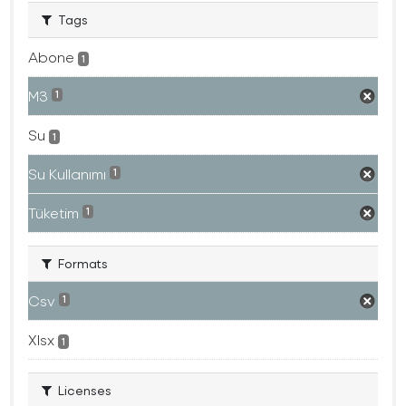
Tags
Abone
1
M3
1
Su
1
Su Kullanımı
1
Tüketim
1
Formats
Csv
1
Xlsx
1
Licenses