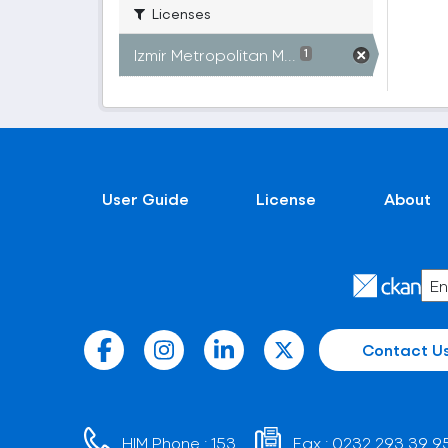
Licenses
Izmir Metropolitan M...
1
User Guide
License
About
Contact U
HIM Phone :
153
Fax :
0232 293 39 9