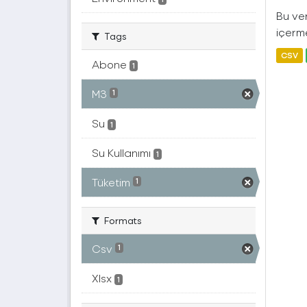
Bu ver
içerme
Tags
CSV
Abone
1
M3
1
Su
1
Su Kullanımı
1
Tüketim
1
Formats
Csv
1
Xlsx
1