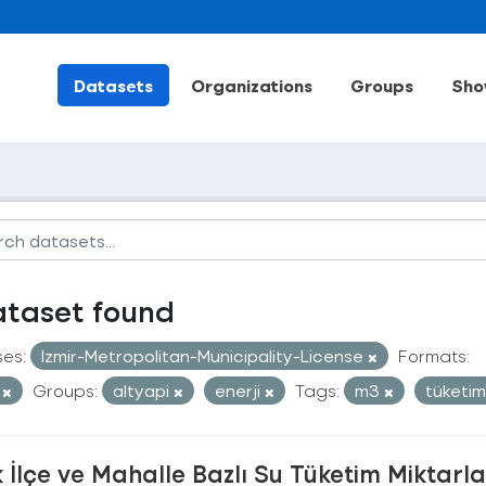
Datasets
Organizations
Groups
Sho
ataset found
ses:
Izmir-Metropolitan-Municipality-License
Formats:
V
Groups:
altyapi
enerji
Tags:
m3
tüketi
ık İlçe ve Mahalle Bazlı Su Tüketim Miktarla