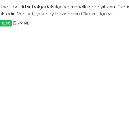
i seti, belirli bir bölgedeki ilçe ve mahallelerde yıllık su tüket
ktedir. Veri seti, yıl ve ay bazında su tüketimi, ilçe ve...
99 MB
XLSX