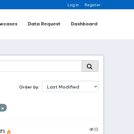
Log in
Register
wcases
Data Request
Dashboard
Order by
m
rı
13