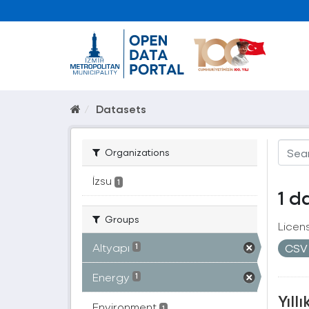
Datasets
Organizations
İzsu
1
1 d
Groups
Licen
Altyapı
CS
1
Energy
1
Yıll
Environment
1