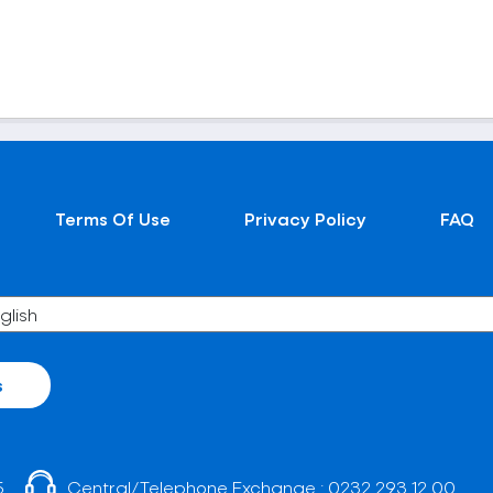
Terms Of Use
Privacy Policy
FAQ
s
5
Central/Telephone Exchange :
0232 293 12 00