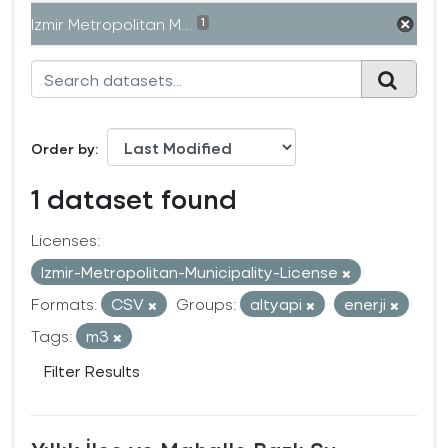
Izmir Metropolitan M...
1
Order by
1 dataset found
Licenses:
Izmir-Metropolitan-Municipality-License
Formats:
CSV
Groups:
altyapi
enerji
Tags:
m3
Filter Results