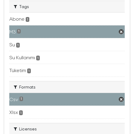
Tags
Abone
1
M3
1
Su
1
Su Kullanımı
1
Tüketim
1
Formats
Csv
1
Xlsx
1
Licenses