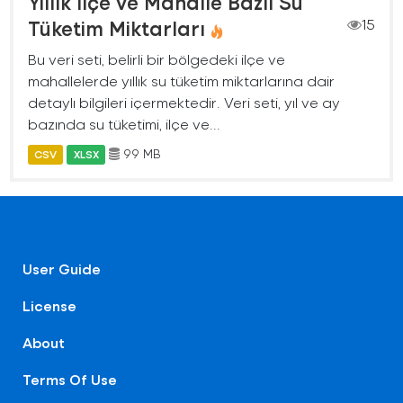
Yıllık İlçe ve Mahalle Bazlı Su
Tüketim Miktarları
15
Bu veri seti, belirli bir bölgedeki ilçe ve
mahallelerde yıllık su tüketim miktarlarına dair
detaylı bilgileri içermektedir. Veri seti, yıl ve ay
bazında su tüketimi, ilçe ve...
99 MB
CSV
XLSX
User Guide
License
About
Terms Of Use