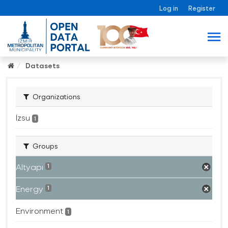
Log in
Register
Datasets
Organizations
İzsu
1
Groups
Altyapı
1
Energy
1
Environment
1