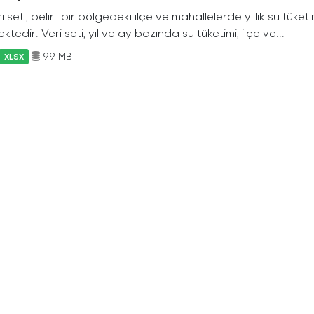
i seti, belirli bir bölgedeki ilçe ve mahallelerde yıllık su tüket
ktedir. Veri seti, yıl ve ay bazında su tüketimi, ilçe ve...
99 MB
XLSX