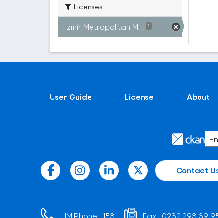
Licenses
Izmir Metropolitan M...
1
User Guide
License
About
Contact U
HIM Phone :
153
Fax :
0232 293 39 9