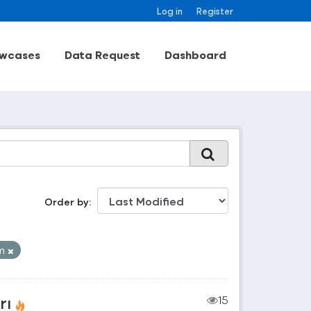
Log in
Register
wcases
Data Request
Dashboard
Order by
im
rı
15