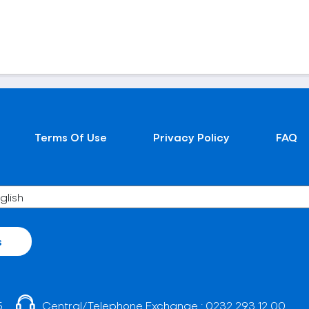
Terms Of Use
Privacy Policy
FAQ
s
5
Central/Telephone Exchange :
0232 293 12 00