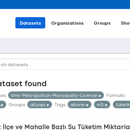
Datasets
Organizations
Groups
Sho
ataset found
ses:
Izmir-Metropolitan-Municipality-License
Formats:
V
Groups:
altyapi
Tags:
abone
m3
tüket
ık İlçe ve Mahalle Bazlı Su Tüketim Miktarla