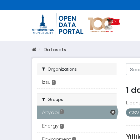
Datasets
Organizations
İzsu
1
1 d
Groups
Licen
Altyapı
CS
1
Energy
1
Yıll
Environment
1