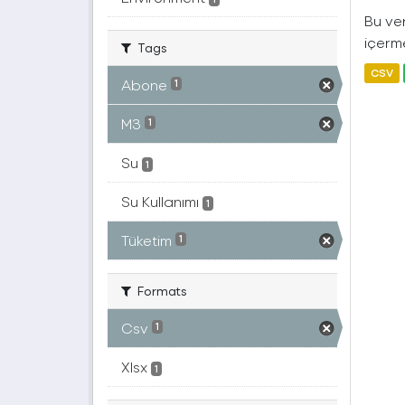
Bu ver
içerme
Tags
CSV
Abone
1
M3
1
Su
1
Su Kullanımı
1
Tüketim
1
Formats
Csv
1
Xlsx
1