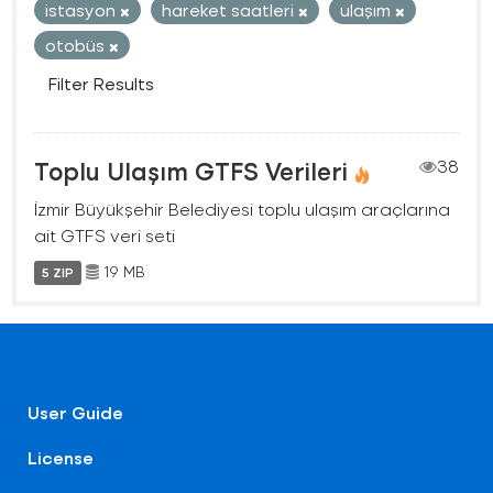
istasyon
hareket saatleri
ulaşım
otobüs
Filter Results
Toplu Ulaşım GTFS Verileri
38
İzmir Büyükşehir Belediyesi toplu ulaşım araçlarına
ait GTFS veri seti
19 MB
5 ZIP
User Guide
License