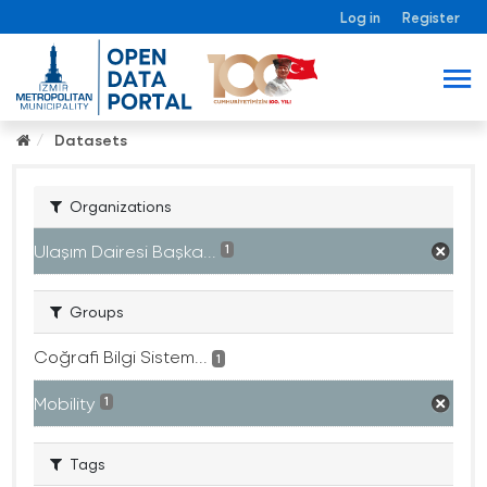
Log in
Register
Datasets
Organizations
Ulaşım Dairesi Başka...
1
Groups
Coğrafi Bilgi Sistem...
1
Mobility
1
Tags