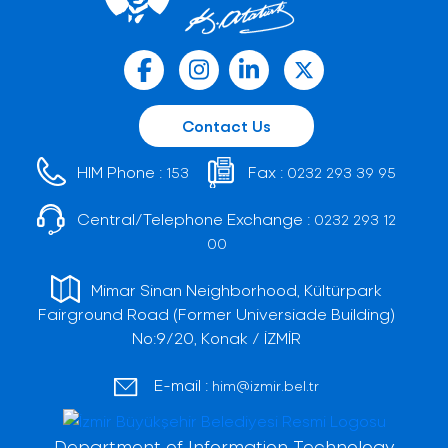
Contact Us
HIM Phone :
Fax :
153
0232 293 39 95
Central/Telephone Exchange :
0232 293 12
00
Mimar Sinan Neighborhood, Kültürpark
Fairground Road (Former Universiade Building)
No:9/20, Konak / İZMİR
E-mail :
him@izmir.bel.tr
Department of Information Technology