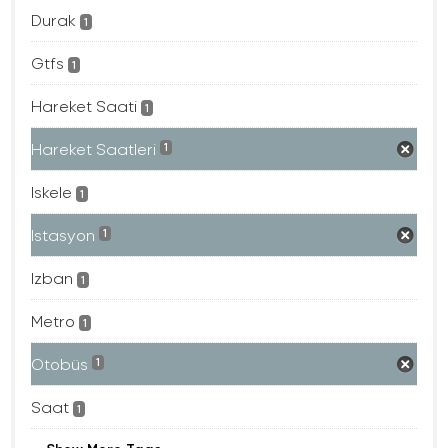
Durak
1
Gtfs
1
Hareket Saati
1
Hareket Saatleri
1
Iskele
1
Istasyon
1
Izban
1
Metro
1
Otobüs
1
Saat
1