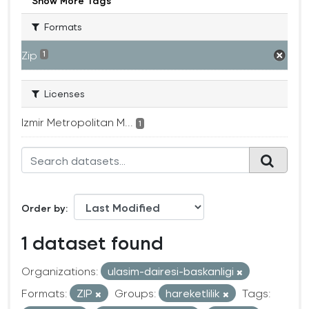
Show More Tags
Formats
Zip
1
Licenses
Izmir Metropolitan M...
1
Order by
1 dataset found
Organizations:
ulasim-dairesi-baskanligi
Formats:
ZIP
Groups:
hareketlilik
Tags: