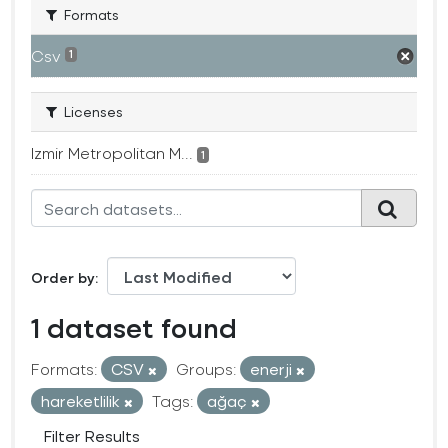
Formats
Csv
1
Licenses
Izmir Metropolitan M...
1
Order by
1 dataset found
Formats:
CSV
Groups:
enerji
hareketlilik
Tags:
ağaç
Filter Results