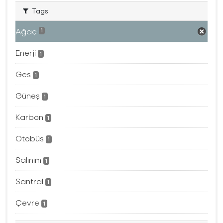
Tags
Ağaç
1
Enerji
1
Ges
1
Güneş
1
Karbon
1
Otobüs
1
Salınım
1
Santral
1
Çevre
1