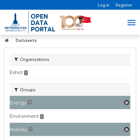
Log in
Register
Datasets
Organizations
Eshot
1
Groups
Energy
1
Environment
1
Mobility
1