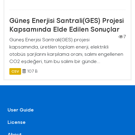
Güneş Enerjisi Santrali(GES) Projesi
Kapsamında Elde Edilen Sonuçlar
7
Güneş Enerjisi Santrali(GES) projesi
kapsamında, üretilen toplam enerji, elektrikli
otobüs şarjlarını karşılama oranı, salımı engellenen
CO2 eşdeğeri, tüm bu salımı bir günde...
107 B
CSV
User Guide
License
About