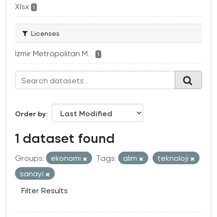
Xlsx
1
Licenses
Izmir Metropolitan M...
1
Order by
1 dataset found
Groups:
ekonomi
Tags:
alım
teknoloji
sanayi
Filter Results