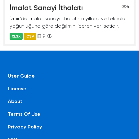
İmalat Sanayi İthalatı
4
İzmir'de imalat sanayi ithalatının yıllara ve teknoloji
yoğunluğuna göre dağılımını içeren veri setidir.
9 KB
XLSX
CSV
User Guide
License
About
Terms Of Use
Privacy Policy