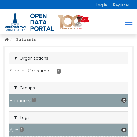
Log in
Register
Datasets
Organizations
Strateji Geliştirme ...
1
Groups
Economy
1
Tags
Alım
1