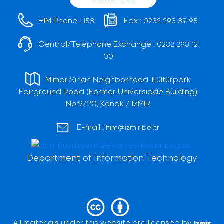
HIM Phone :
Fax :
153
0232 293 39 95
Central/Telephone Exchange :
0232 293 12
00
Mimar Sinan Neighborhood, Kültürpark
Fairground Road (Former Universiade Building)
No:9/20, Konak / İZMİR
E-mail :
him@izmir.bel.tr
Department of Information Technology
All materials under this website are licensed by
Izmir