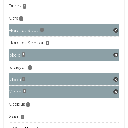
Durak
1
Gtfs
1
Hareket Saati
1
Hareket Saatleri
1
Iskele
1
Istasyon
1
Izban
1
Metro
1
Otobüs
1
Saat
1