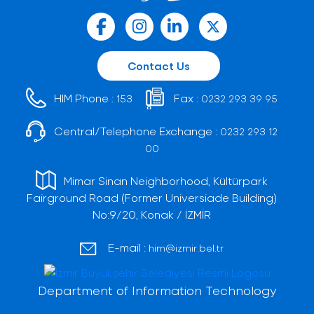
Contact Us
HIM Phone :
Fax :
153
0232 293 39 95
Central/Telephone Exchange :
0232 293 12
00
Mimar Sinan Neighborhood, Kültürpark
Fairground Road (Former Universiade Building)
No:9/20, Konak / İZMİR
E-mail :
him@izmir.bel.tr
Department of Information Technology