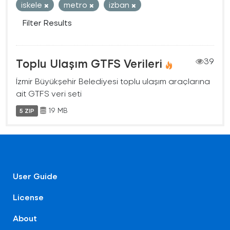
iskele
metro
izban
Filter Results
Toplu Ulaşım GTFS Verileri
39
İzmir Büyükşehir Belediyesi toplu ulaşım araçlarına
ait GTFS veri seti
19 MB
5 ZIP
User Guide
License
About