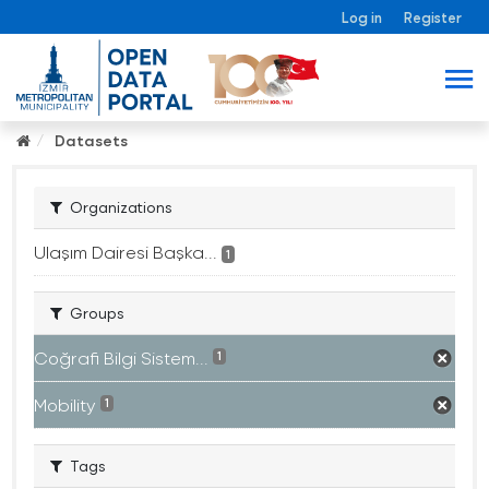
Log in
Register
Datasets
Organizations
Ulaşım Dairesi Başka...
1
Groups
Coğrafi Bilgi Sistem...
1
Mobility
1
Tags