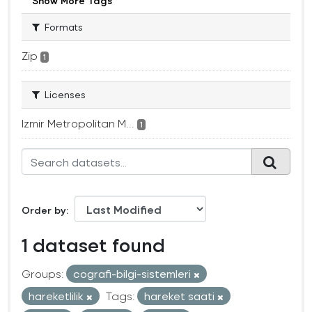
Show More Tags
Formats
Zip
1
Licenses
Izmir Metropolitan M...
1
Order by
1 dataset found
Groups:
cografi-bilgi-sistemleri
hareketlilik
Tags:
hareket saati