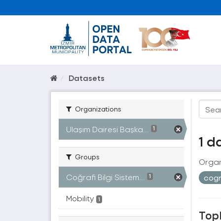
Datasets
Organizations
Ulaşım Dairesi Başka...
1
1 d
Groups
Organ
Coğrafi Bilgi Sistem...
cogr
1
Mobility
1
Topl