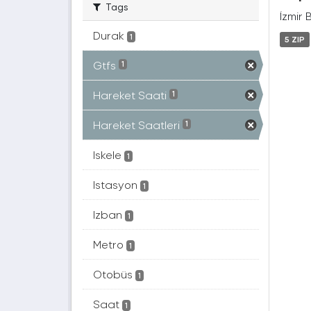
Tags
İzmir 
Durak
1
5 ZIP
Gtfs
1
Hareket Saati
1
Hareket Saatleri
1
Iskele
1
Istasyon
1
Izban
1
Metro
1
Otobüs
1
Saat
1