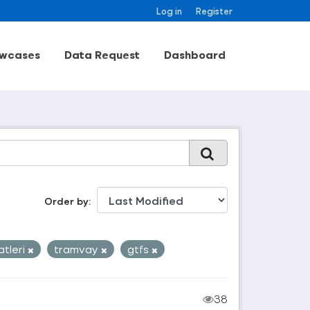
Log in
Register
wcases
Data Request
Dashboard
Order by
atleri
tramvay
gtfs
38