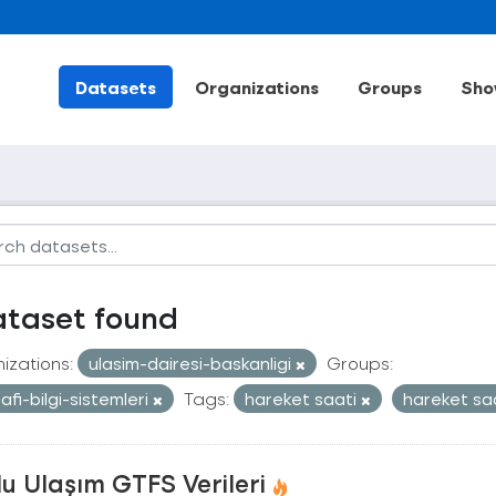
Datasets
Organizations
Groups
Sho
ataset found
izations:
ulasim-dairesi-baskanligi
Groups:
afi-bilgi-sistemleri
Tags:
hareket saati
hareket sa
u Ulaşım GTFS Verileri