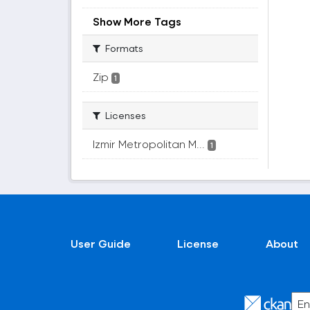
Show More Tags
Formats
Zip
1
Licenses
Izmir Metropolitan M...
1
User Guide
License
About