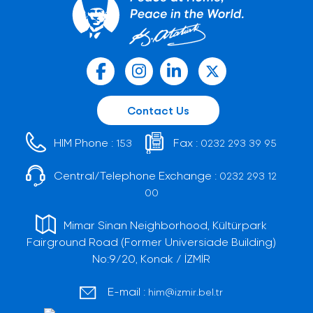
Contact Us
HIM Phone :
Fax :
153
0232 293 39 95
Central/Telephone Exchange :
0232 293 12
00
Mimar Sinan Neighborhood, Kültürpark
Fairground Road (Former Universiade Building)
No:9/20, Konak / İZMİR
E-mail :
him@izmir.bel.tr