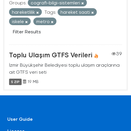
Groups:
cografi-bilgi-sistemleri
hareketlilik
Tags:
hareket saati
iskele
metro
Filter Results
Toplu Ulaşım GTFS Verileri
39
İzmir Büyükşehir Belediyesi toplu ulaşım araçlarına
ait GTFS veri seti
19 MB
5 ZIP
User Guide
License