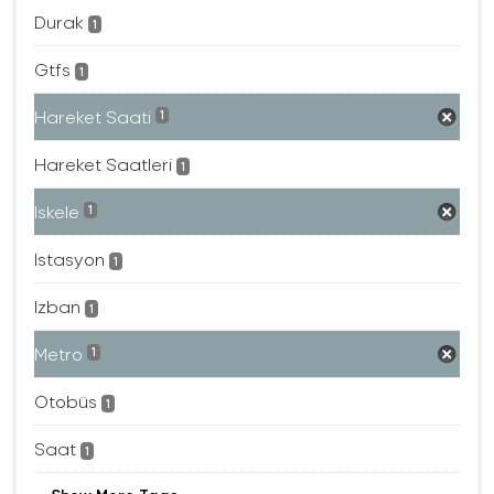
Durak
1
Gtfs
1
Hareket Saati
1
Hareket Saatleri
1
Iskele
1
Istasyon
1
Izban
1
Metro
1
Otobüs
1
Saat
1