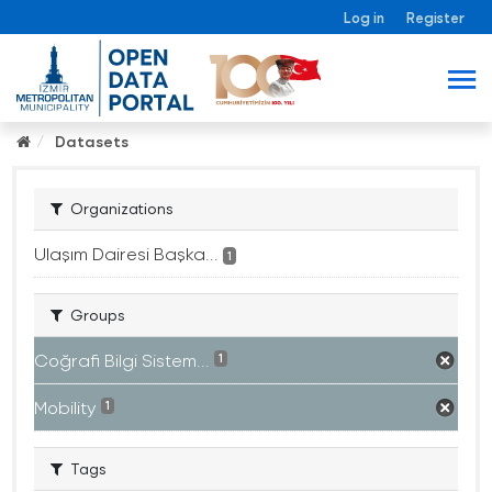
Log in
Register
Datasets
Organizations
Ulaşım Dairesi Başka...
1
Groups
Coğrafi Bilgi Sistem...
1
Mobility
1
Tags