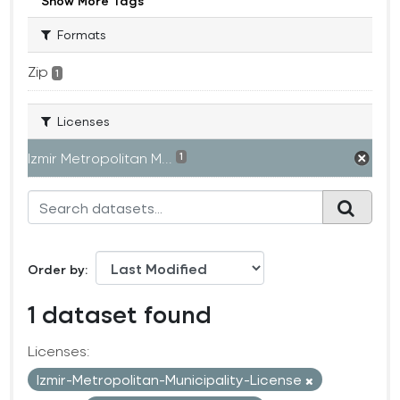
Show More Tags
Formats
Zip
1
Licenses
Izmir Metropolitan M...
1
Order by
1 dataset found
Licenses:
Izmir-Metropolitan-Municipality-License