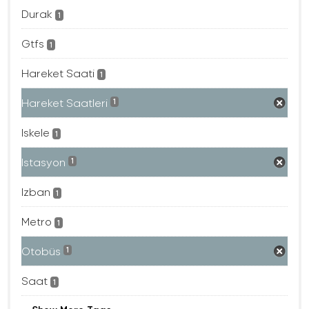
Durak
1
Gtfs
1
Hareket Saati
1
Hareket Saatleri
1
Iskele
1
Istasyon
1
Izban
1
Metro
1
Otobüs
1
Saat
1