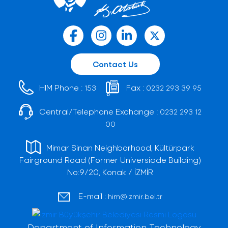
Contact Us
HIM Phone :
Fax :
153
0232 293 39 95
Central/Telephone Exchange :
0232 293 12
00
Mimar Sinan Neighborhood, Kültürpark
Fairground Road (Former Universiade Building)
No:9/20, Konak / İZMİR
E-mail :
him@izmir.bel.tr
Department of Information Technology