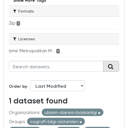
Show More Tags
Formats
Zip
1
Licenses
Izmir Metropolitan M...
1
Order by
1 dataset found
Organizations:
ulasim-dairesi-baskanligi
Groups:
cografi-bilgi-sistemleri