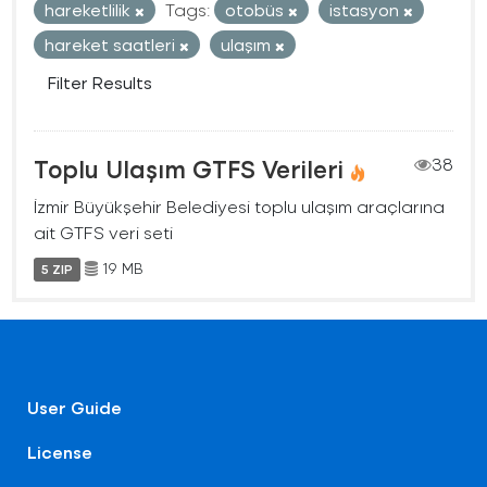
hareketlilik
Tags:
otobüs
istasyon
hareket saatleri
ulaşım
Filter Results
Toplu Ulaşım GTFS Verileri
38
İzmir Büyükşehir Belediyesi toplu ulaşım araçlarına
ait GTFS veri seti
19 MB
5 ZIP
User Guide
License