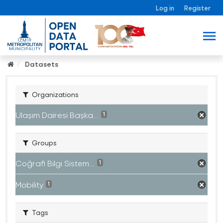
Log in
Register
Datasets
Organizations
Ulaşım Dairesi Başka...
1
Groups
Coğrafi Bilgi Sistem...
1
Mobility
1
Tags