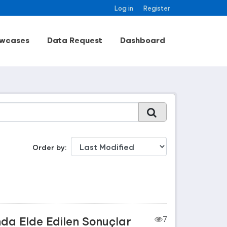
Log in
Register
wcases
Data Request
Dashboard
Order by
nda Elde Edilen Sonuçlar
7