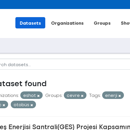
Datasets
Organizations
Groups
Sho
ataset found
izations:
eshot
Groups:
cevre
Tags:
enerji
ç
otobüs
ş Enerjisi Santrali(GES) Projesi Kapsamı