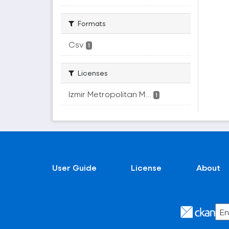
Formats
Csv
1
Licenses
Izmir Metropolitan M...
1
User Guide
License
About