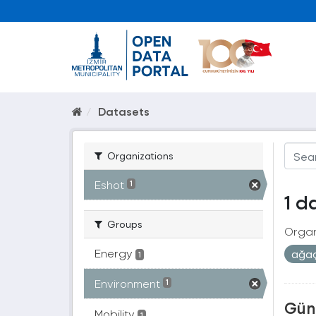
Datasets
Organizations
Eshot
1
1 d
Groups
Organ
Energy
ağa
1
Environment
1
Güne
Mobility
1