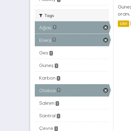
Güneş 
oranı,
Tags
CSV
Ağaç
1
Enerji
1
Ges
1
Güneş
1
Karbon
1
Otobüs
1
Salınım
1
Santral
1
Çevre
1