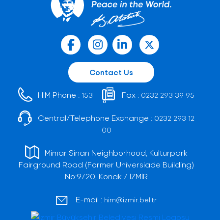
Contact Us
HIM Phone :
Fax :
153
0232 293 39 95
Central/Telephone Exchange :
0232 293 12
00
Mimar Sinan Neighborhood, Kültürpark
Fairground Road (Former Universiade Building)
No:9/20, Konak / İZMİR
E-mail :
him@izmir.bel.tr