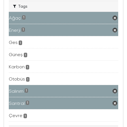
Tags
Ağaç
1
Enerji
1
Ges
1
Güneş
1
Karbon
1
Otobüs
1
Salınım
1
Santral
1
Çevre
1