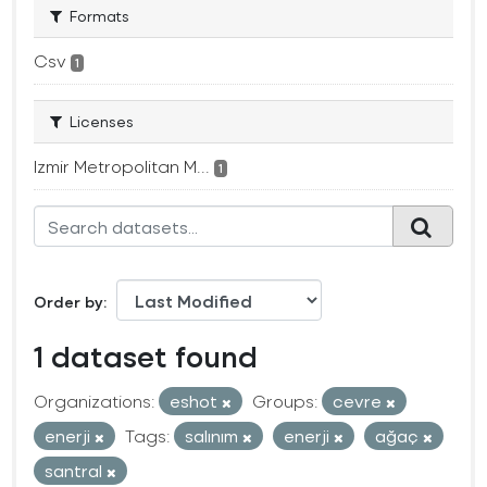
Formats
Csv
1
Licenses
Izmir Metropolitan M...
1
Order by
1 dataset found
Organizations:
eshot
Groups:
cevre
enerji
Tags:
salınım
enerji
ağaç
santral