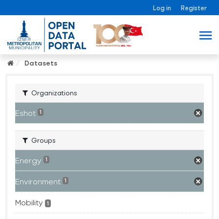
Log in
Register
Datasets
Organizations
Eshot
1
Groups
Energy
1
Environment
1
Mobility
1