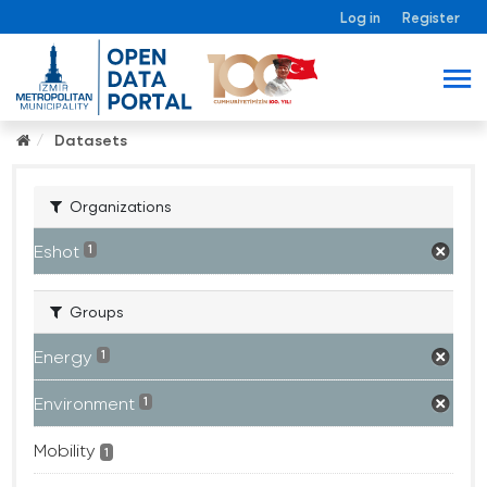
Log in
Register
Datasets
Organizations
Eshot
1
Groups
Energy
1
Environment
1
Mobility
1