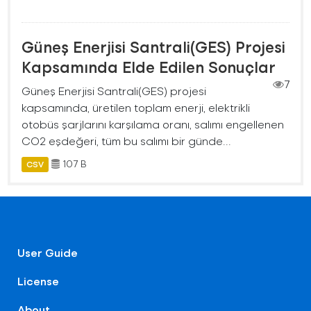
Güneş Enerjisi Santrali(GES) Projesi
Kapsamında Elde Edilen Sonuçlar
7
Güneş Enerjisi Santrali(GES) projesi
kapsamında, üretilen toplam enerji, elektrikli
otobüs şarjlarını karşılama oranı, salımı engellenen
CO2 eşdeğeri, tüm bu salımı bir günde...
107 B
CSV
User Guide
License
About