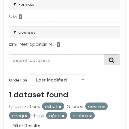
Formats
Csv
1
Licenses
Izmir Metropolitan M...
1
Order by
1 dataset found
Organizations:
eshot
Groups:
cevre
enerji
Tags:
ağaç
otobüs
Filter Results