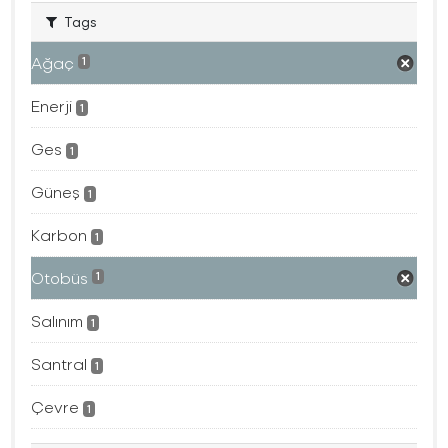
Tags
Ağaç
1
Enerji
1
Ges
1
Güneş
1
Karbon
1
Otobüs
1
Salınım
1
Santral
1
Çevre
1