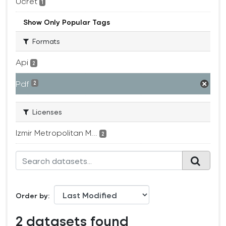
Ücret
1
Show Only Popular Tags
Formats
Api
2
Pdf
2
Licenses
Izmir Metropolitan M...
2
Order by
2 datasets found