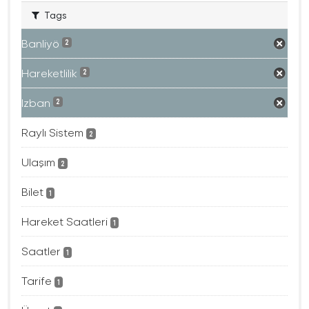
Tags
Banliyö
2
Hareketlilik
2
Izban
2
Raylı Sistem
2
Ulaşım
2
Bilet
1
Hareket Saatleri
1
Saatler
1
Tarife
1