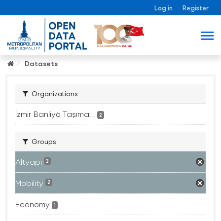
Log in
Register
Datasets
Organizations
İzmir Banliyö Taşıma...
2
Groups
Altyapı
2
Mobility
2
Economy
1