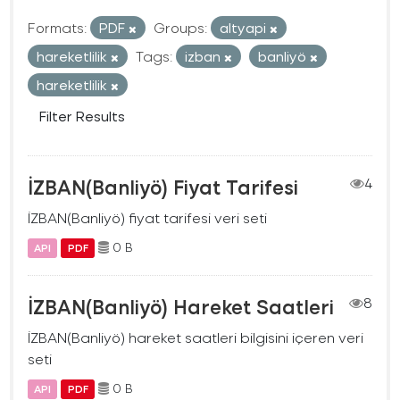
Formats:
PDF
Groups:
altyapi
hareketlilik
Tags:
izban
banliyö
hareketlilik
Filter Results
İZBAN(Banliyö) Fiyat Tarifesi
4
İZBAN(Banliyö) fiyat tarifesi veri seti
0 B
API
PDF
İZBAN(Banliyö) Hareket Saatleri
8
İZBAN(Banliyö) hareket saatleri bilgisini içeren veri
seti
0 B
API
PDF