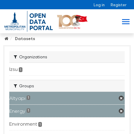
Log in
Register
Datasets
Organizations
İzsu
1
Groups
Altyapı
1
Energy
1
Environment
1