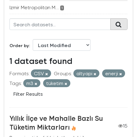
Izmir Metropolitan M...
1
Order by
1 dataset found
Formats:
CSV
Groups:
altyapi
enerji
Tags:
m3
tüketim
Filter Results
Yıllık İlçe ve Mahalle Bazlı Su
Tüketim Miktarları
15