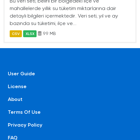
Bu veri seti, belirli bir bölgedeki ilçe ve
mahallelerde yıllık su tüketim miktarlarına dair
detaylı bilgileri içermektedir. Veri seti, yıl ve ay
bazında su tüketimi, ilçe ve...
99 MB
CSV
XLSX
User Guide
License
About
Terms Of Use
Privacy Policy
FAQ