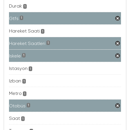
Durak
1
Gtfs
1
Hareket Saati
1
Hareket Saatleri
1
Iskele
1
Istasyon
1
Izban
1
Metro
1
Otobüs
1
Saat
1