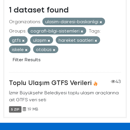
1 dataset found
Organizations:
ulasim-dairesi-baskanligi
Groups:
cografi-bilgi-sistemleri
Tags:
gtfs
ulaşım
hareket saatleri
iskele
otobüs
Filter Results
Toplu Ulaşım GTFS Verileri
43
İzmir Büyükşehir Belediyesi toplu ulaşım araçlarına
ait GTFS veri seti
19 MB
5 ZIP