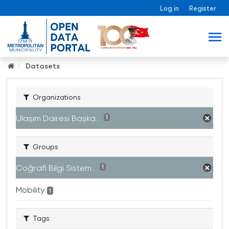
Log in
Register
Datasets
Organizations
Ulaşım Dairesi Başka...
1
Groups
Coğrafi Bilgi Sistem...
1
Mobility
1
Tags