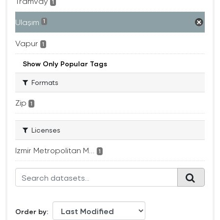
Tramvay
1
Ulaşım
1
Vapur
1
Show Only Popular Tags
Formats
Zip
1
Licenses
Izmir Metropolitan M...
1
Order by