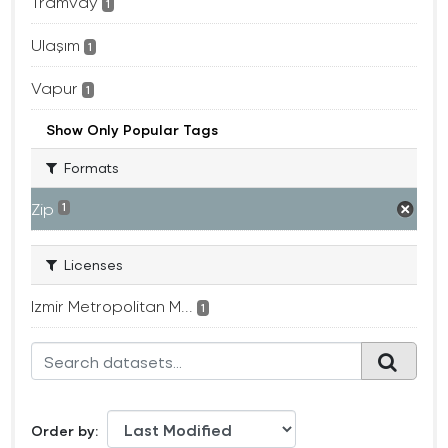
Tramvay
1
Ulaşım
1
Vapur
1
Show Only Popular Tags
Formats
Zip
1
Licenses
Izmir Metropolitan M...
1
Order by