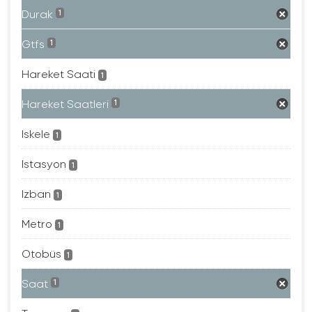
Durak
1
Gtfs
1
Hareket Saati
1
Hareket Saatleri
1
Iskele
1
Istasyon
1
Izban
1
Metro
1
Otobüs
1
Saat
1