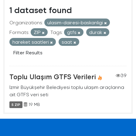
1 dataset found
Organizations:
ulasim-dairesi-baskanligi
Formats:
ZIP
Tags:
gtfs
durak
hareket saatleri
saat
Filter Results
Toplu Ulaşım GTFS Verileri
39
İzmir Büyükşehir Belediyesi toplu ulaşım araçlarına
ait GTFS veri seti
19 MB
5 ZIP