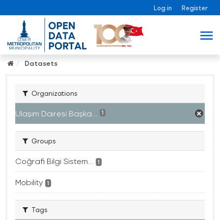
Log in
Register
Datasets
Organizations
Ulaşım Dairesi Başka...
1
Groups
Coğrafi Bilgi Sistem...
1
Mobility
1
Tags