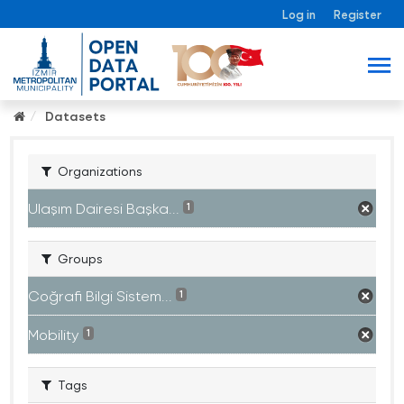
Log in
Register
Datasets
Organizations
Ulaşım Dairesi Başka...
1
Groups
Coğrafi Bilgi Sistem...
1
Mobility
1
Tags