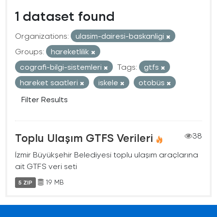
1 dataset found
Organizations:
ulasim-dairesi-baskanligi
Groups:
hareketlilik
cografi-bilgi-sistemleri
Tags:
gtfs
hareket saatleri
iskele
otobüs
Filter Results
Toplu Ulaşım GTFS Verileri
38
İzmir Büyükşehir Belediyesi toplu ulaşım araçlarına
ait GTFS veri seti
19 MB
5 ZIP