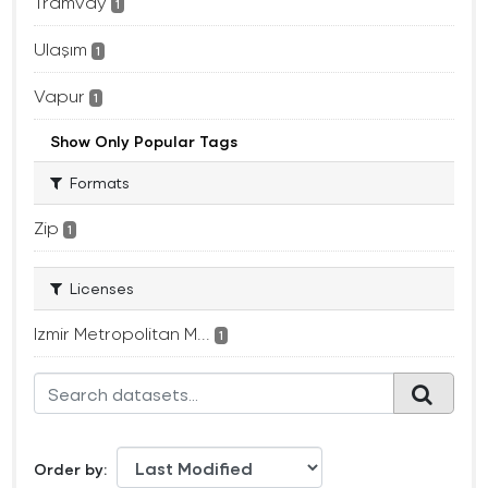
Tramvay
1
Ulaşım
1
Vapur
1
Show Only Popular Tags
Formats
Zip
1
Licenses
Izmir Metropolitan M...
1
Order by