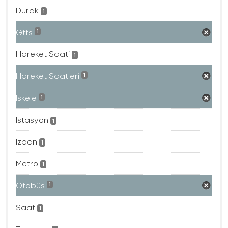
Durak
1
Gtfs
1
Hareket Saati
1
Hareket Saatleri
1
Iskele
1
Istasyon
1
Izban
1
Metro
1
Otobüs
1
Saat
1