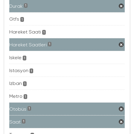
Durak
1
Gtfs
1
Hareket Saati
1
Hareket Saatleri
1
Iskele
1
Istasyon
1
Izban
1
Metro
1
Otobüs
1
Saat
1