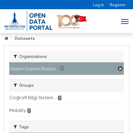
Log in
Register
Datasets
Organizations
Ulaşım Dairesi Başka...
1
Groups
Coğrafi Bilgi Sistem...
1
Mobility
1
Tags