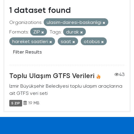
1 dataset found
Organizations:
ulasim-dairesi-baskanligi
Formats:
ZIP
Tags:
durak
hareket saatleri
saat
otobüs
Filter Results
Toplu Ulaşım GTFS Verileri
43
İzmir Büyükşehir Belediyesi toplu ulaşım araçlarına
ait GTFS veri seti
19 MB
5 ZIP