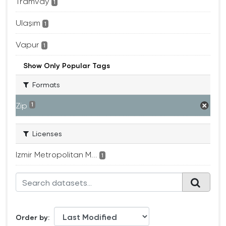
Tramvay
1
Ulaşım
1
Vapur
1
Show Only Popular Tags
Formats
Zip
1
Licenses
Izmir Metropolitan M...
1
Order by