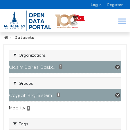
Log in
Register
Datasets
Organizations
Ulaşım Dairesi Başka...
1
Groups
Coğrafi Bilgi Sistem...
1
Mobility
1
Tags