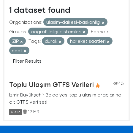
1 dataset found
Organizations:
ulasim-dairesi-baskanligi
Groups:
cografi-bilgi-sistemleri
Formats:
ZIP
Tags:
durak
hareket saatleri
saat
Filter Results
Toplu Ulaşım GTFS Verileri
43
İzmir Büyükşehir Belediyesi toplu ulaşım araçlarına
ait GTFS veri seti
19 MB
5 ZIP