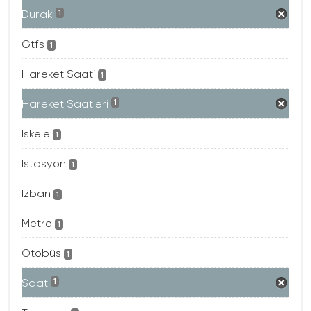
Durak
1
Gtfs
1
Hareket Saati
1
Hareket Saatleri
1
Iskele
1
Istasyon
1
Izban
1
Metro
1
Otobüs
1
Saat
1