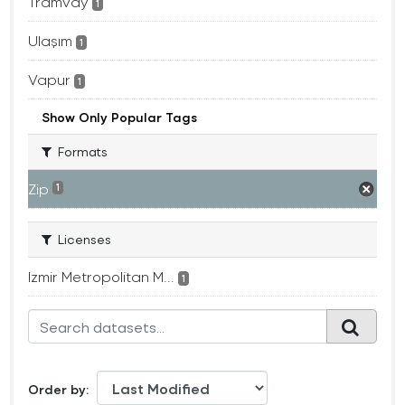
Tramvay
1
Ulaşım
1
Vapur
1
Show Only Popular Tags
Formats
Zip
1
Licenses
Izmir Metropolitan M...
1
Order by