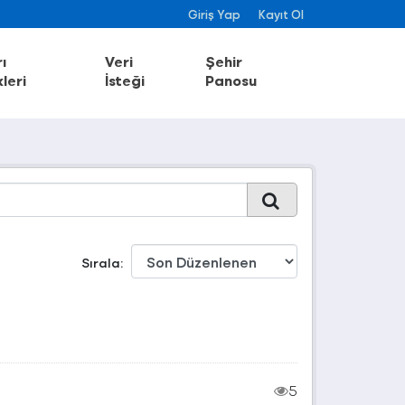
Giriş Yap
Kayıt Ol
ı
Veri
Şehir
leri
İsteği
Panosu
Sırala
5