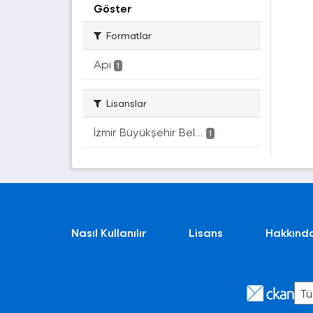
Göster
Formatlar
Api
1
Lisanslar
İzmir Büyükşehir Bel...
1
Nasıl Kullanılır
Lisans
Hakkınd