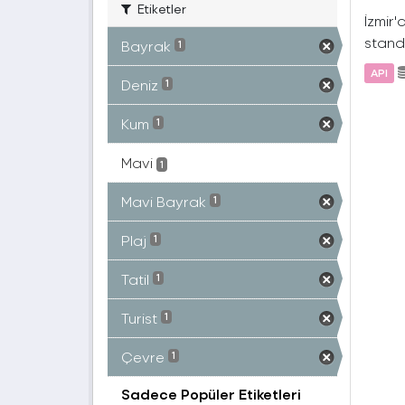
Etiketler
İzmir'
standa
Bayrak
1
API
Deniz
1
Kum
1
Mavi
1
Mavi Bayrak
1
Plaj
1
Tatil
1
Turist
1
Çevre
1
Sadece Popüler Etiketleri