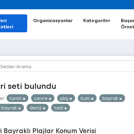
eri
Organizasyonlar
Kategoriler
Başar
etleri
Örnek
eri seti bulundu
er:
turist
çevre
plaj
kum
bayrak
 bayrak
deniz
tatil
 Bayraklı Plajlar Konum Verisi