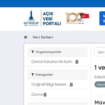
V
S
Veri Setleri
Organizasyonlar
Çevre Koruma Ve Kont...
1
1 v
Kategoriler
Etiketl
Coğrafi Bilgi Sistem...
mavi
1
Çevre
1
Mavi