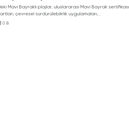
deki Mavi Bayraklı plajlar, uluslararası Mavi Bayrak sertifikası
rtları, çevresel sürdürülebilirlik uygulamaları,...
0 B