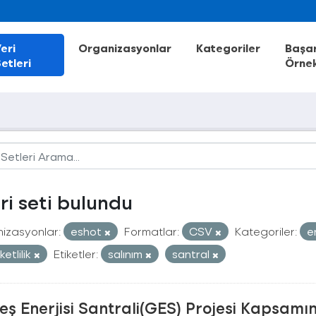
eri
Organizasyonlar
Kategoriler
Başar
etleri
Örnek
eri seti bulundu
izasyonlar:
eshot
Formatlar:
CSV
Kategoriler:
e
etlilik
Etiketler:
salınım
santral
ş Enerjisi Santrali(GES) Projesi Kapsamı