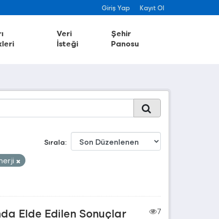
Giriş Yap
Kayıt Ol
ı
Veri
Şehir
leri
İsteği
Panosu
Sırala
nerji
nda Elde Edilen Sonuçlar
7