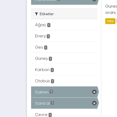
Güneş 
oranı,
Etiketler
CSV
Ağaç
1
Enerji
1
Ges
1
Güneş
1
Karbon
1
Otobüs
1
Salınım
1
Santral
1
Çevre
1