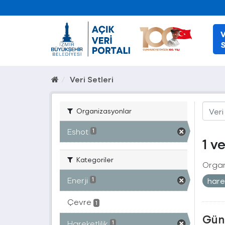
V
S
Veri Setleri
Organizasyonlar
Eshot
1
1 v
Kategoriler
Organ
Enerji
harek
1
Çevre
1
Güne
Hareketlilik
1