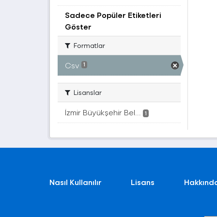
Sadece Popüler Etiketleri
Göster
Formatlar
Csv
1
Lisanslar
İzmir Büyükşehir Bel...
1
Nasıl Kullanılır
Lisans
Hakkınd