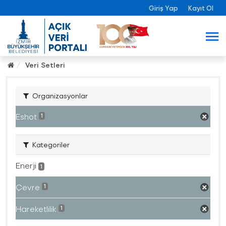
Giriş Yap
Kayıt Ol
Veri Setleri
Organizasyonlar
Eshot
1
Kategoriler
Enerji
1
Çevre
1
Hareketlilik
1