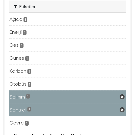
Etiketler
Ağaç
1
Enerji
1
Ges
1
Güneş
1
Karbon
1
Otobüs
1
Salınım
1
Santral
1
Çevre
1