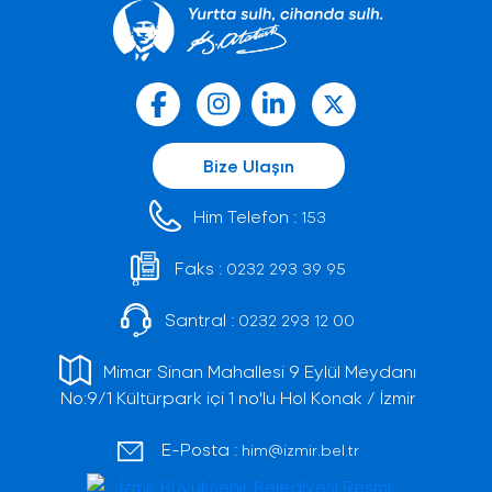
Bize Ulaşın
Him Telefon :
153
Faks :
0232 293 39 95
Santral :
0232 293 12 00
Mimar Sinan Mahallesi 9 Eylül Meydanı
No:9/1 Kültürpark içi 1 no'lu Hol Konak / İzmir
E-Posta :
him@izmir.bel.tr