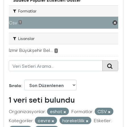
Sadece Popüler Etiketleri Göster
Formatlar
Csv
1
Lisanslar
İzmir Büyükşehir Bel...
1
Sırala
1 veri seti bulundu
Organizasyonlar:
eshot
Formatlar:
CSV
Kategoriler:
cevre
hareketlilik
Etiketler: